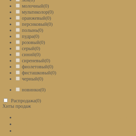
молочный
(0)
мультиколор
(0)
оранжевый
(0)
персиковый
(0)
полынь
(0)
пудра
(0)
розовый
(0)
серый
(0)
синий
(0)
сиреневый
(0)
фиолетовый
(0)
фисташковый
(0)
черный
(0)
новинки
(0)
Распродажа
(0)
Хиты продаж
МОНОХРОМ сатин меланж полынь (соберите индивидуа
МОНОХРОМ сатин меланж деним (соберите индивидуал
МОНОХРОМ сатин меланж лён (соберите индивидуальн