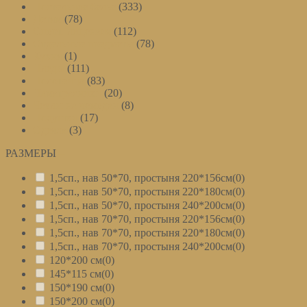
Постельное белье
(333)
Детям
(78)
Спорт. лицензия
(112)
Отдельные предметы
(78)
Кухня
(1)
Пледы
(111)
Полотенца
(83)
Наматрасники
(20)
Чехлы на чемодан
(8)
Подушки
(17)
Одеяла
(3)
РАЗМЕРЫ
–
1,5сп., нав 50*70, простыня 220*156см
(0)
1,5сп., нав 50*70, простыня 220*180см
(0)
1,5сп., нав 50*70, простыня 240*200см
(0)
1,5сп., нав 70*70, простыня 220*156см
(0)
1,5сп., нав 70*70, простыня 220*180см
(0)
1,5сп., нав 70*70, простыня 240*200см
(0)
120*200 см
(0)
145*115 см
(0)
150*190 см
(0)
150*200 см
(0)