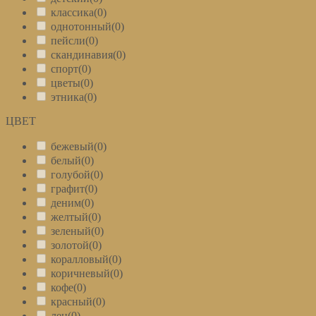
классика
(0)
однотонный
(0)
пейсли
(0)
скандинавия
(0)
спорт
(0)
цветы
(0)
этника
(0)
ЦВЕТ
+
бежевый
(0)
белый
(0)
голубой
(0)
графит
(0)
деним
(0)
желтый
(0)
зеленый
(0)
золотой
(0)
коралловый
(0)
коричневый
(0)
кофе
(0)
красный
(0)
лен
(0)