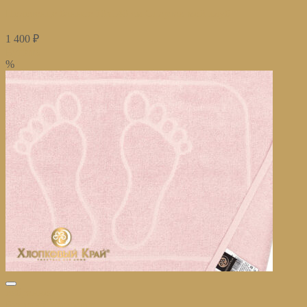
Полотенце банное 70х140 см Спартак мой клуб
1 400
₽
Купить
%
избранное
Быстрый просмотр