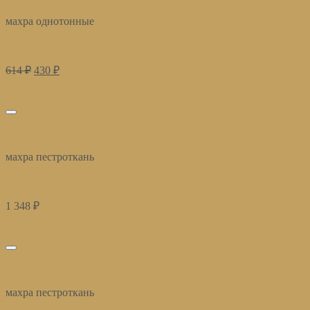
махра однотонные
Полотенца махровые (Коврик для ног 50×70)
614
₽
430
₽
Купить
избранное
Быстрый просмотр
махра пестроткань
Полотенце банное 70х140 см Спартак Ритм сердца
1 348
₽
Купить
избранное
Быстрый просмотр
махра пестроткань