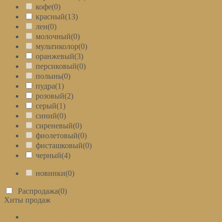
кофе
(0)
красный
(13)
лен
(0)
молочный
(0)
мультиколор
(0)
оранжевый
(3)
персиковый
(0)
полынь
(0)
пудра
(1)
розовый
(2)
серый
(1)
синий
(0)
сиреневый
(0)
фиолетовый
(0)
фисташковый
(0)
черный
(4)
новинки
(0)
Распродажа
(0)
Хиты продаж
МОНОХРОМ сатин меланж полынь (соберите