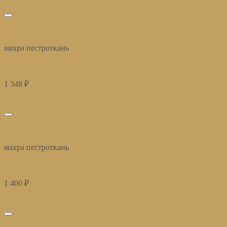
избранное
Быстрый просмотр
махра пестроткань
Полотенце банное 70х140 см Спартак Москва
1 348
₽
Купить
избранное
Быстрый просмотр
махра пестроткань
Полотенце банное 70х140 см ФК Спартак 100 (ФКСМ)
1 400
₽
Купить
избранное