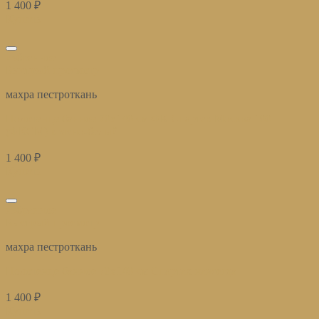
1 400
₽
Купить
избранное
Быстрый просмотр
махра пестроткань
Полотенце банное 70х140 см ФК Спартак Москва 100
(ФКСМ) красно-белый
1 400
₽
Купить
избранное
Быстрый просмотр
махра пестроткань
Полотенце банное 70х140 см Спартак навсегда
1 400
₽
Купить