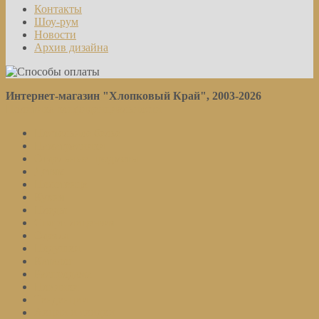
Контакты
Шоу-рум
Новости
Архив дизайна
Интернет-магазин "Хлопковый Край", 2003-2026
Политика конфиденциальности
Постельное белье
Наматрасники
Отдельные предметы
Детям
Полотенца
Кухня
Пледы
Спорт. лицензия
Одеяла
Подушки
Каталог
Распродажа
Новинки
Тенденции
Акции и скидки