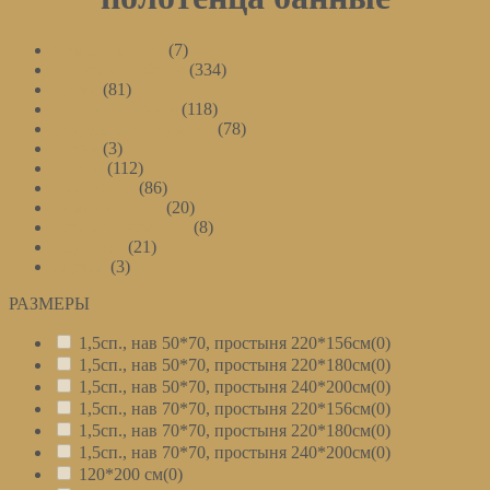
Сумка-шоппер
(7)
Постельное белье
(334)
Детям
(81)
Спорт. лицензия
(118)
Отдельные предметы
(78)
Кухня
(3)
Пледы
(112)
Полотенца
(86)
Наматрасники
(20)
Чехлы на чемодан
(8)
Подушки
(21)
Одеяла
(3)
РАЗМЕРЫ
–
1,5сп., нав 50*70, простыня 220*156см
(0)
1,5сп., нав 50*70, простыня 220*180см
(0)
1,5сп., нав 50*70, простыня 240*200см
(0)
1,5сп., нав 70*70, простыня 220*156см
(0)
1,5сп., нав 70*70, простыня 220*180см
(0)
1,5сп., нав 70*70, простыня 240*200см
(0)
120*200 см
(0)