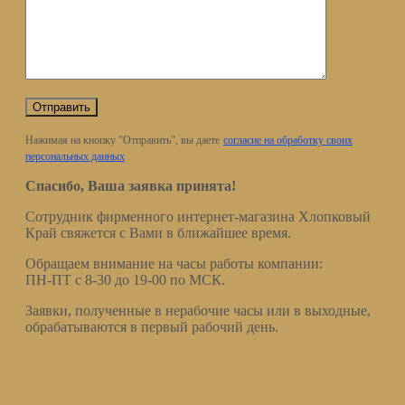
Нажимая на кнопку "Отправить", вы даете
согласие на обработку своих
персональных данных
Спасибо, Ваша заявка принята!
Сотрудник фирменного интернет-магазина Хлопковый
Край свяжется с Вами в ближайшее время.
Обращаем внимание на часы работы компании:
ПН-ПТ с 8-30 до 19-00 по МСК.
Заявки, полученные в нерабочие часы или в выходные,
обрабатываются в первый рабочий день.