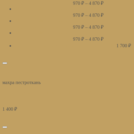
индивидуальный комплект)
970
₽
–
4 870
₽
МОНОХРОМ сатин меланж деним (соберите
индивидуальный комплект)
970
₽
–
4 870
₽
МОНОХРОМ сатин меланж лён (соберите
индивидуальный комплект)
970
₽
–
4 870
₽
МОНОХРОМ сатин меланж грей (соберите
индивидуальный комплект)
970
₽
–
4 870
₽
Полотенце пляжное 100х150 см Спартак ФКСМ
1 700
₽
избранное
Быстрый просмотр
махра пестроткань
Полотенце банное 70х140 см СПАРТАК МОСКВА красно-
черный
1 400
₽
Купить
избранное