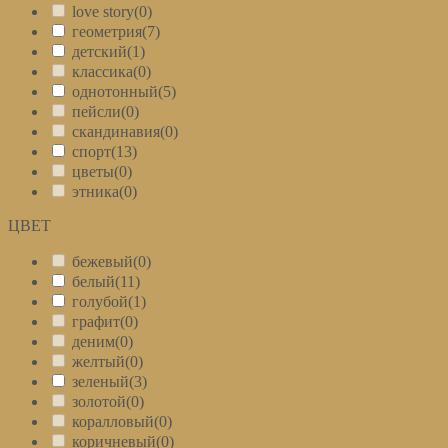
love story
(0)
геометрия
(7)
детский
(1)
классика
(0)
однотонный
(5)
пейсли
(0)
скандинавия
(0)
спорт
(13)
цветы
(0)
этника
(0)
ЦВЕТ
+
бежевый
(0)
белый
(11)
голубой
(1)
графит
(0)
деним
(0)
желтый
(0)
зеленый
(3)
золотой
(0)
коралловый
(0)
коричневый
(0)