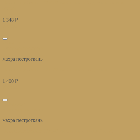
Полотенце банное 70х140 см Спартак Гладиатор красно-
белый
1 348
₽
Купить
избранное
Быстрый просмотр
махра пестроткань
Полотенце банное 70х140 см Спартак Гладиатор
1 400
₽
Купить
избранное
Быстрый просмотр
махра пестроткань
Полотенце банное 70х140 см Спартак лучший клуб