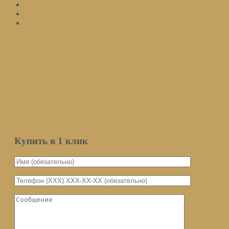
Контакты
Войти на сайт
Подписаться
Оставьте ваш email и мы оповестим вас о поступлении товара.
Email
Количество
Мы не передаем ваш email третьим
лицам
Уведомить о поступлении
Купить в 1 клик