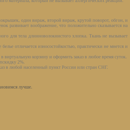
ого материала, который не вызывает аллергических реакций.
окрышек, один вираж, второй вираж, крутой поворот, обгон, и
нок развивает воображение, что положительно сказывается на
ного для тела длинноволокнистого хлопка. Ткань не вызывает
е белье отличается износостойкостью, практически не мнется и
в виртуальную корзину и оформить заказ в любое время суток.
опскидку 2%.
каз в любой населенный пункт России или стран СНГ.
ановимся лучше.