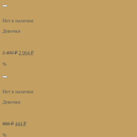
избранное
Быстрый просмотр
Нет в наличии
Девочки
Детское постельное белье Geometry pink
2 400
₽
2 064
₽
Купить
%
избранное
Быстрый просмотр
Нет в наличии
Девочки
Наматрасник непромокаемый 80*160
888
₽
444
₽
Купить
%