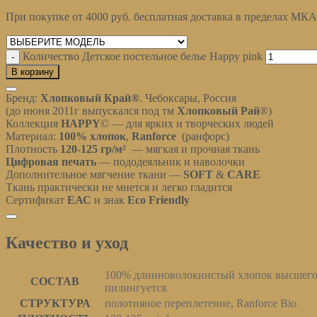
При покупке от 4000 руб. бесплатная доставка в пределах МК
Очистить
Количество Детское постельное белье Happy pink
В корзину
Описание
Бренд:
Хлопковый Край®
. Чебоксары, Россия
(до июня 2011г выпускался под тм
Хлопковый Рай
®)
Коллекция
HAPPY
© — для ярких и творческих людей
Материал:
100% хлопок
,
Ranforce
(ранфорс)
Плотность
120-125
гр/м²
— мягкая и прочная ткань
Цифровая печать
— пододеяльник и наволочки
Дополнительное мягчение ткани —
SOFT
&
CARE
Ткань практически не мнется и легко гладится
Сертификат
ЕАС
и знак
Eco Friendly
Качество и уход
Качество и уход
100% длинноволокнистый хлопок высшего 
СОСТАВ
пилингуется
СТРУКТУРА
полотняное переплетение, Ranforce Bio