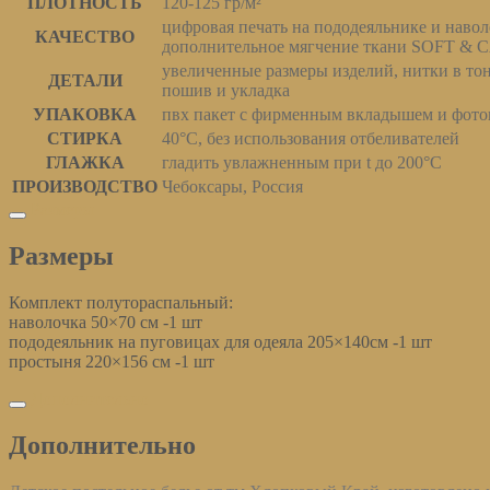
ПЛОТНОСТЬ
120-125 гр/м²
цифровая печать на пододеяльнике и навол
КАЧЕСТВО
дополнительное мягчение ткани SOFT & 
увеличенные размеры изделий, нитки в то
ДЕТАЛИ
пошив и укладка
УПАКОВКА
пвх пакет с фирменным вкладышем и фото
СТИРКА
40°С, без использования отбеливателей
ГЛАЖКА
гладить увлажненным при t до 200°С
ПРОИЗВОДСТВО
Чебоксары, Россия
Размеры
Размеры
Комплект полутораспальный:
наволочка 50×70 см -1 шт
пододеяльник на пуговицах для одеяла 205×140см -1 шт
простыня 220×156 см -1 шт
Дополнительно
Дополнительно