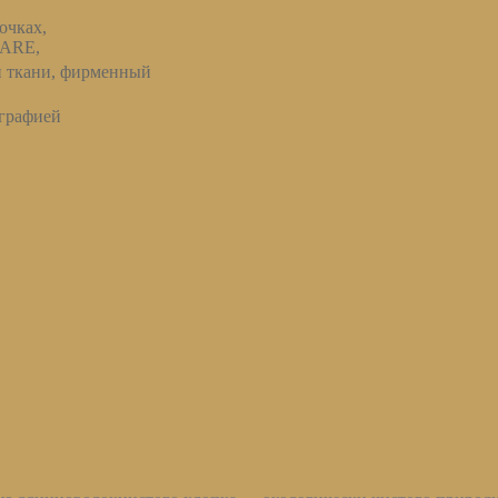
очках,
CARE,
н ткани, фирменный
графией