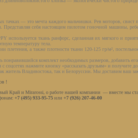
 из длинноволокнистого хлопка — экологически чистого природн
х тачках — это мечта каждого мальчишки. Рев моторов, свист п
. Представляя себя настоящим пилотом гоночной машины, ребе
Y используется ткань ранфорс, сделанная их мягкого и прият
тную температуру тела.
и плетения, а также плотности ткани 120-125 гр/м², постельно
 понравившийся комплект необходимых размеров, добавить его 
с соцсетях нажмите кнопку «рассказать друзьям» и получите д
ак житель Владивостока, так и Белоруссии. Мы доставим ваш за
ов !
вый Край и Mirarossi, о работе нашей компании — вместе мы ст
ефонам:
+7 (495) 933-95-75
или
+7 (926) 207-46-00