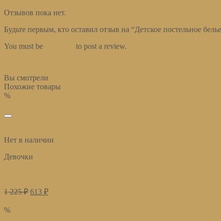
Отзывов пока нет.
Будьте первым, кто оставил отзыв на “Детское постельное бель
You must be
logged in
to post a review.
Вы смотрели
Похожие товары
%
избранное
Быстрый просмотр
Нет в наличии
Девочки
Наматрасник непромокаемый 120*200
1 225
₽
613
₽
Купить
%