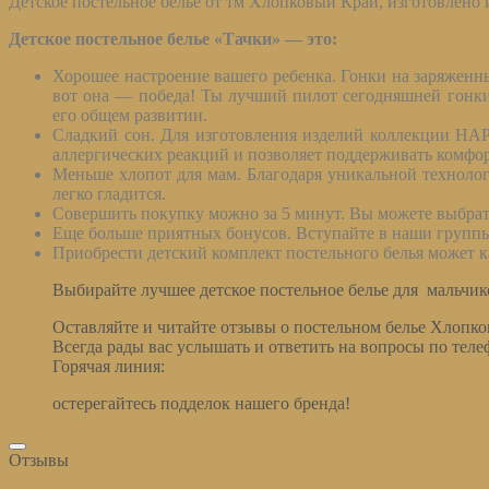
Детское постельное белье от тм Хлопковый Край, изготовлено
Детское постельное белье «Тачки» — это:
Хорошее настроение вашего ребенка. Гонки на заряженны
вот она — победа! Ты лучший пилот сегодняшней гонки
его общем развитии.
Сладкий сон. Для изготовления изделий коллекции HAPP
аллергических реакций и позволяет поддерживать комфор
Меньше хлопот для мам. Благодаря уникальной технологи
легко гладится.
Совершить покупку можно за 5 минут. Вы можете выбрать
Еще больше приятных бонусов. Вступайте в наши группы 
Приобрести детский комплект постельного белья может к
Выбирайте лучшее детское постельное белье для мальчик
Оставляйте и читайте отзывы о постельном белье Хлопко
Всегда рады вас услышать и ответить на вопросы по тел
Горячая линия:
info@cotraj.ru
остерегайтесь подделок нашего бренда!
Отзывы (0)
Отзывы
Оставить отзыв