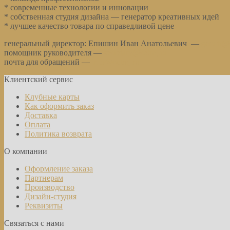
* современные технологии и инновации
* собственная студия дизайна — генератор креативных идей
* лучшее качество товара по справедливой цене
генеральный директор: Епишин Иван Анатольевич —
gendir@c
помощник руководителя —
secretary@cotraj.ru
почта для обращений —
info@cotraj.ru
Клиентский сервис
Клубные карты
Как оформить заказ
Доставка
Оплата
Политика возврата
О компании
Оформление заказа
Партнерам
Производство
Дизайн-студия
Реквизиты
Связаться с нами