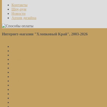
Контакты
Шоу-рум
Новости
Архив дизайна
Интернет-магазин "Хлопковый Край", 2003-2026
Политика конфиденциальности
Постельное белье
Наматрасники
Отдельные предметы
Детям
Полотенца
Кухня
Пледы
Спорт. лицензия
Одеяла
Подушки
Каталог
Распродажа
Новинки
Тенденции
Акции и скидки