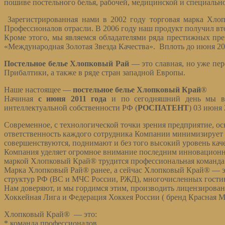
пошиве постельного белья, рабочей, медицинской и специальн
Зарегистрированная нами в 2002 году торговая марка Хлоп
Профессионалов отрасли. В 2006 году наш продукт получил вт
Кроме этого, мы являемся обладателями ряда престижных пр
«Международная Золотая Звезда Качества». Вплоть до июня 20
Постельное белье Хлопковый Рай
— это славная, но уже пер
Прибалтики, а также в ряде стран западной Европы.
Наше настоящее —
постельное белье Хлопковый Край
®
Начиная
с июня 2011 года
и по сегодняшний день мы в
интеллектуальной собственности РФ (
РОСПАТЕНТ
) 03 июня 
Современное, с технологической точки зрения предприятие, о
ответственность каждого сотрудника Компании минимизирует 
совершенствуются, поднимают и без того высокий уровень кач
Компания уделяет огромное внимание последним инновационным
маркой Хлопковый Край® трудится профессиональная команда 
Марка Хлопковый Рай® ранее, а сейчас Хлопковый Край® — эт
структур РФ (ВС и МЧС России, РЖД), многочисленных гостин
Нам доверяют, и мы гордимся этим, производить лицензиро
Хоккейная Лига и Федерация Хоккея России ( бренд Красная 
Хлопковый Край® — это:
* команда профессионалов