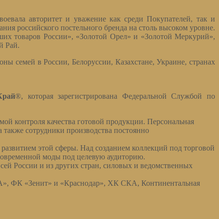
оевала авторитет и уважение как среди Покупателей, так и
ния российского постельного бренда на столь высоком уровне.
ших товаров России», «Золотой Орел» и «Золотой Меркурий»,
й Рай.
ны семей в России, Белоруссии, Казахстане, Украине, странах
Край
®, которая зарегистрирована Федеральной Службой по
мой контроля качества готовой продукции. Персональная
а также сотрудники производства постоянно
развитием этой сферы. Над созданием коллекций под торговой
современной моды под целевую аудиторию.
ей России и из других стран, силовых и ведомственных
», ФК «Зенит» и «Краснодар», ХК СКА, Континентальная