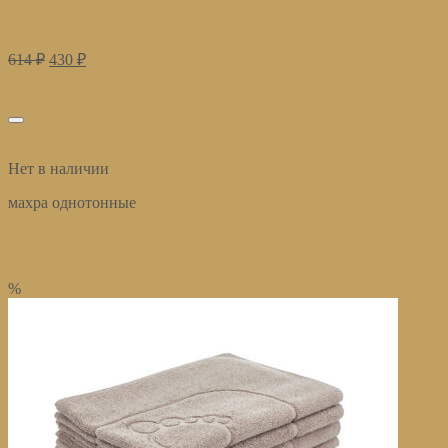
Полотенца махровые (Коврик для ног 50×70)
614
₽
430
₽
Купить
избранное
Быстрый просмотр
Нет в наличии
махра однотонные
полотенца махровые Страйп графит
Купить
%