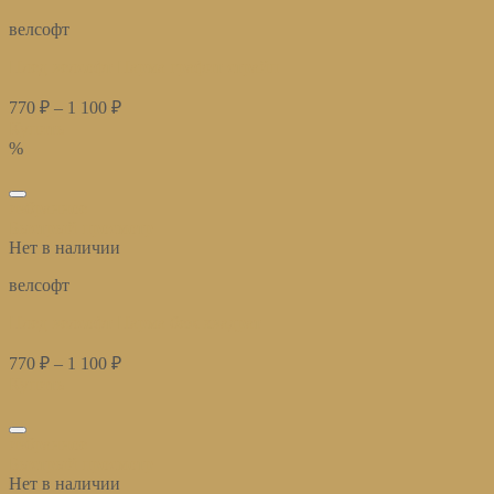
велсофт
Плед велсофт Парма графит страйп
770
₽
–
1 100
₽
Купить
%
избранное
Быстрый просмотр
Нет в наличии
велсофт
Плед велсофт Парма беж квадрат
770
₽
–
1 100
₽
Купить
избранное
Быстрый просмотр
Нет в наличии