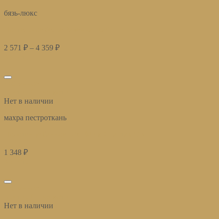
бязь-люкс
Постельное белье Равенна скай
2 571
₽
–
4 359
₽
Купить
избранное
Быстрый просмотр
Нет в наличии
махра пестроткань
Полотенце банное 70х140 см Спартак ФК
1 348
₽
Купить
избранное
Быстрый просмотр
Нет в наличии