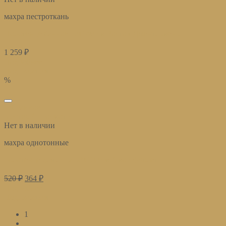
махра пестроткань
Полотенце банное 70х140 см Ростов Джентльмены
1 259
₽
Подробнее
Подписаться
%
избранное
Быстрый просмотр
Нет в наличии
махра однотонные
полотенце для лица 50х100 см Амор фиолет
520
₽
364
₽
Подробнее
Подписаться
1
2