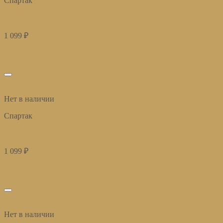
Спартак
Сумка-шоппер 40*45см Спартак Rhomb
1 099
₽
Подробнее
Подписаться
избранное
Быстрый просмотр
Нет в наличии
Спартак
Сумка-шоппер 40*45см Спартак Family look
1 099
₽
Подробнее
Подписаться
избранное
Быстрый просмотр
Нет в наличии