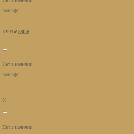
Нет в наличии
велсофт
Плед велсофт Парма молоко квадрат
3 999
₽
880
₽
Купить
избранное
Быстрый просмотр
Нет в наличии
велсофт
Плед велсофт Парма плюш персик
Купить
%
избранное
Быстрый просмотр
Нет в наличии