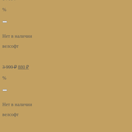
Купить
%
избранное
Быстрый просмотр
Нет в наличии
велсофт
Плед велсофт Парма платина страйп
3 999
₽
880
₽
Купить
%
избранное
Быстрый просмотр
Нет в наличии
велсофт
Плед велсофт Парма сливово-розовый квадрат