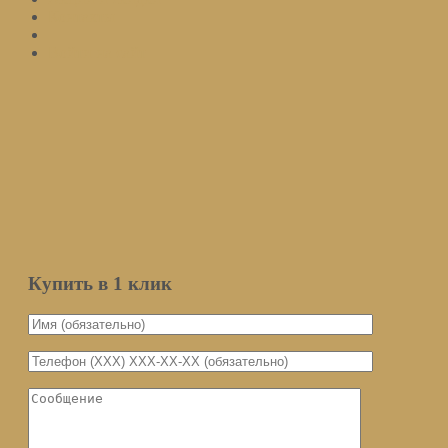
Контакты
Войти на сайт
Подписаться
Оставьте ваш email и мы оповестим вас о поступлении товара.
Email
Количество
Мы не передаем ваш email третьим
лицам
Уведомить о поступлении
Купить в 1 клик