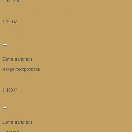
Спартак
Сумка-шоппер 40*45см Спартак Сила
1 099
₽
Подробнее
Подписаться
избранное
Быстрый просмотр
Нет в наличии
махра пестроткань
Полотенце банное 70х140 см Спартак Нападающий
1 400
₽
Купить
избранное
Быстрый просмотр
Нет в наличии