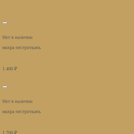
Постельное белье Габриэль фисташка
Купить
избранное
Быстрый просмотр
Нет в наличии
махра пестроткань
Полотенце банное 70х140 см ФКСМ 1922
1 400
₽
Купить
избранное
Быстрый просмотр
Нет в наличии
махра пестроткань
Полотенце пляжное 100х150 см Спартак ФКСМ
1 700
₽