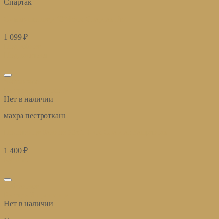
Спартак
Сумка-шоппер 40*45см Спартак Fan
1 099
₽
Подробнее
Подписаться
избранное
Быстрый просмотр
Нет в наличии
махра пестроткань
Полотенце банное 70х140 см Спартак Защитник
1 400
₽
Купить
избранное
Быстрый просмотр
Нет в наличии