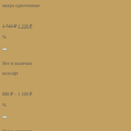
махра однотонные
Полотенца махровые (Набор из 3-х ковриков для ног 50×70)
1 743
₽
1 220
₽
Купить
%
избранное
Быстрый просмотр
Нет в наличии
велсофт
Плед велсофт Парма графит квадрат
880
₽
–
1 100
₽
Купить
%
избранное
Быстрый просмотр