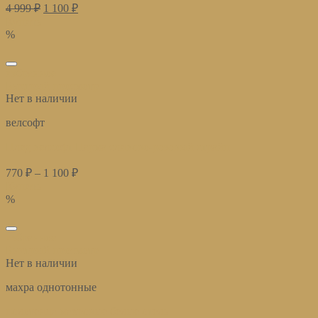
4 999
₽
1 100
₽
Купить
%
избранное
Быстрый просмотр
Нет в наличии
велсофт
Плед велсофт Парма сливово-розовый страйп
770
₽
–
1 100
₽
Купить
%
избранное
Быстрый просмотр
Нет в наличии
махра однотонные
полотенца махровые белые отель