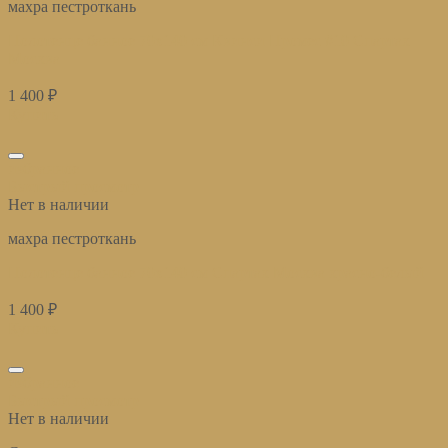
махра пестроткань
Полотенце банное 70х140 см Квинси Промес #10 Спартак
Москва
1 400
₽
Купить
избранное
Быстрый просмотр
Нет в наличии
махра пестроткань
Полотенце банное 70х140 см Спартак Москва красно-белый
1 400
₽
Купить
избранное
Быстрый просмотр
Нет в наличии