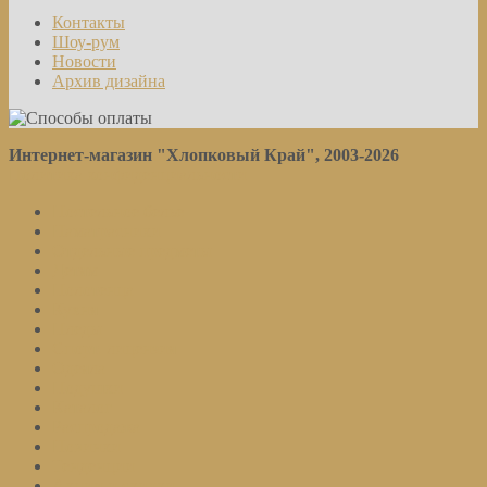
Контакты
Шоу-рум
Новости
Архив дизайна
Интернет-магазин "Хлопковый Край", 2003-2026
Политика конфиденциальности
Постельное белье
Наматрасники
Отдельные предметы
Детям
Полотенца
Кухня
Пледы
Спорт. лицензия
Одеяла
Подушки
Каталог
Распродажа
Новинки
Тенденции
Акции и скидки