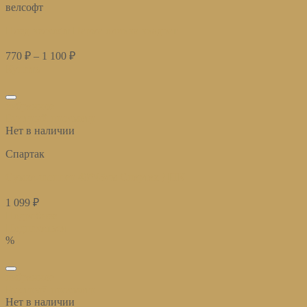
велсофт
Плед велсофт Парма оливка квадрат
770
₽
–
1 100
₽
Купить
избранное
Быстрый просмотр
Нет в наличии
Спартак
Сумка-шоппер 40*45см Спартак ДНК
1 099
₽
Подробнее
Подписаться
%
избранное
Быстрый просмотр
Нет в наличии