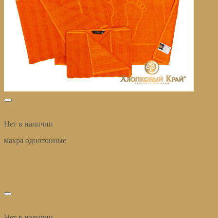
избранное
Быстрый просмотр
Нет в наличии
махра однотонные
полотенца махровые Страйп оранж
Купить
избранное
Быстрый просмотр
Нет в наличии