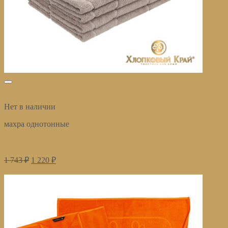
избранное
Быстрый просмотр
Нет в наличии
махра однотонные
Полотенца махровые (Набор из 3-х ковриков для ног 50×70)
1 743
₽
1 220
₽
Купить