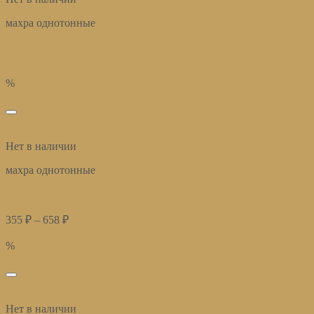
махра однотонные
полотенца махровые Страйп полынь
Купить
%
избранное
Быстрый просмотр
Нет в наличии
махра однотонные
полотенца махровые Страйп фиолет
355
₽
–
658
₽
Купить
%
избранное
Быстрый просмотр
Нет в наличии