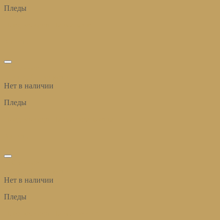
Пледы
Плед велсофт Парма кофе
Купить
избранное
Быстрый просмотр
Нет в наличии
Пледы
Плед велсофт Парма роза клетка
Купить
избранное
Быстрый просмотр
Нет в наличии
Пледы
Плед велсофт Парма персик