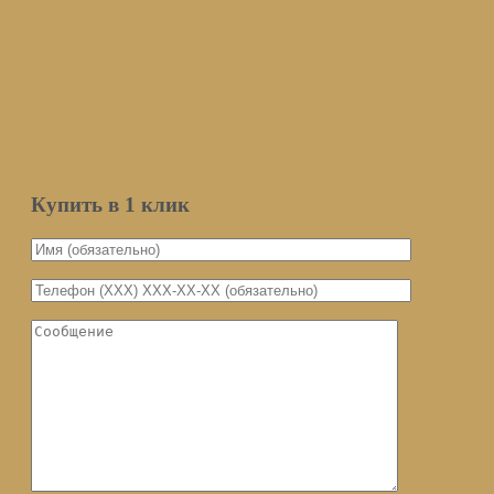
Подписаться
Оставьте ваш email и мы оповестим вас о поступлении товара.
Email
Количество
Мы не передаем ваш email третьим
лицам
Уведомить о поступлении
Купить в 1 клик