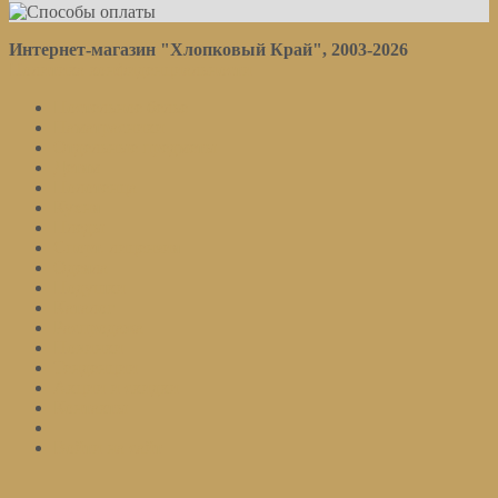
Интернет-магазин "Хлопковый Край", 2003-2026
Политика конфиденциальности
Постельное белье
Наматрасники
Отдельные предметы
Детям
Полотенца
Кухня
Пледы
Спорт. лицензия
Одеяла
Подушки
Каталог
Распродажа
Новинки
Тенденции
Акции и скидки
Контакты
Войти на сайт