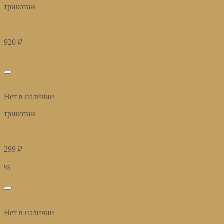
трикотаж
Постельное белье для новорожденных Dusty
920
₽
Купить
избранное
Быстрый просмотр
Нет в наличии
трикотаж
простыня на резинке в детскую кроватку Виола
299
₽
Купить
%
избранное
Быстрый просмотр
Нет в наличии