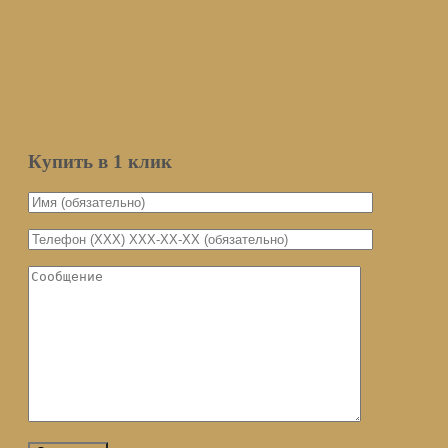
Оставьте ваш email и мы оповестим вас о поступлении товара.
Email
Количество
Мы не передаем ваш email третьим
лицам
Уведомить о поступлении
Купить в 1 клик