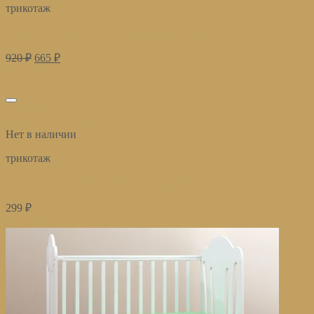
трикотаж
Постельное белье для новорожденных Stellina mia pink
920
₽
665
₽
Купить
избранное
Быстрый просмотр
Нет в наличии
трикотаж
простыня на резинке в детскую кроватку Голд
299
₽
Купить