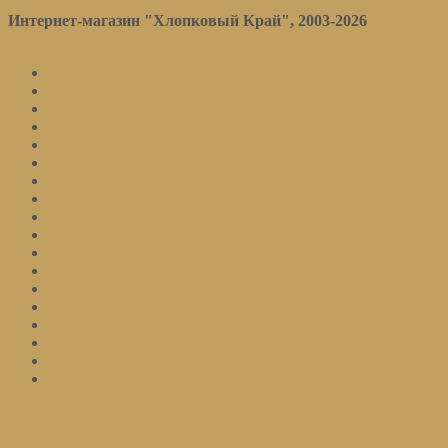
Интернет-магазин "Хлопковый Край", 2003-2026
Политика конфиденциальности
Постельное белье
Наматрасники
Отдельные предметы
Детям
Полотенца
Кухня
Пледы
Спорт. лицензия
Одеяла
Подушки
Каталог
Распродажа
Новинки
Тенденции
Акции и скидки
Контакты
Войти на сайт
Подписаться