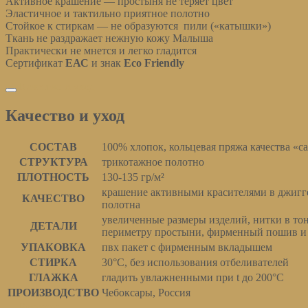
Активное крашение — простыня не теряет цвет
Эластичное и тактильно приятное полотно
Стойкое к стиркам — не образуются пили («катышки»)
Ткань не раздражает нежную кожу Малыша
Практически не мнется и легко гладится
Сертификат
ЕАС
и знак
Eco Friendly
Качество и уход
Качество и уход
СОСТАВ
100% хлопок, кольцевая пряжа качества «ca
СТРУКТУРА
трикотажное полотно
ПЛОТНОСТЬ
130-135 гр/м²
крашение активными красителями в джигге
КАЧЕСТВО
полотна
увеличенные размеры изделий, нитки в тон
ДЕТАЛИ
периметру простыни, фирменный пошив и
УПАКОВКА
пвх пакет с фирменным вкладышем
СТИРКА
30°С, без использования отбеливателей
ГЛАЖКА
гладить увлажненными при t до 200°С
ПРОИЗВОДСТВО
Чебоксары, Россия
Размеры