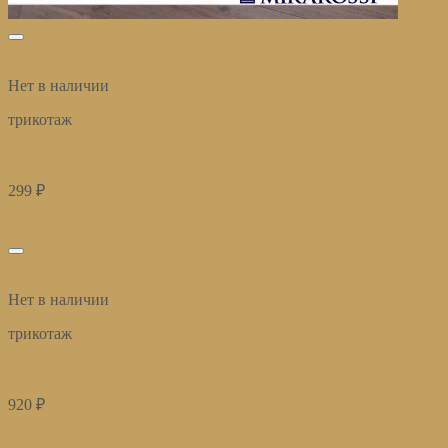
избранное
Быстрый просмотр
Нет в наличии
трикотаж
простыня на резинке в детскую кроватку Зеленое яблоко
299
₽
Купить
избранное
Быстрый просмотр
Нет в наличии
трикотаж
Постельное белье для новорожденных Stellina mia
920
₽
Купить