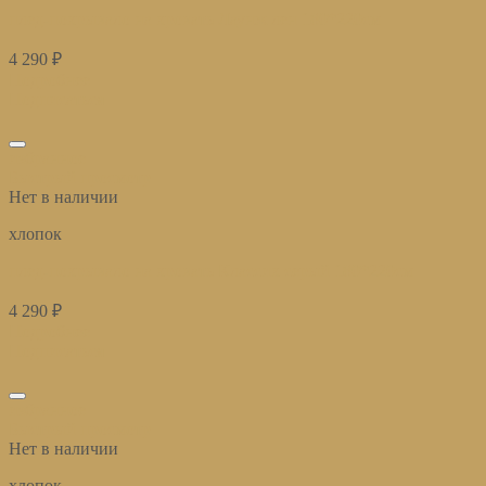
плед-покрывало на кровать Лаунж лен 180*220см
4 290
₽
Подробнее
Подписаться
избранное
Быстрый просмотр
Нет в наличии
хлопок
плед-покрывало на кровать Классик серый 180*220см
4 290
₽
Подробнее
Подписаться
избранное
Быстрый просмотр
Нет в наличии
хлопок