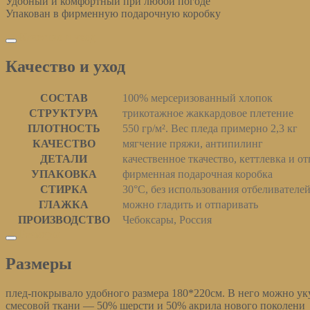
Удобный и комфортный при любой погоде
Упакован в фирменную подарочную коробку
Качество и уход
Качество и уход
СОСТАВ
100% мерсеризованный хлопок
СТРУКТУРА
трикотажное жаккардовое плетение
ПЛОТНОСТЬ
550 гр/м². Вес пледа примерно 2,3 кг
КАЧЕСТВО
мягчение пряжи, антипилинг
ДЕТАЛИ
качественное ткачество, кеттлевка и о
УПАКОВКА
фирменная подарочная коробка
СТИРКА
30°С, без использования отбеливателе
ГЛАЖКА
можно гладить и отпаривать
ПРОИЗВОДСТВО
Чебоксары, Россия
Размеры
Размеры
плед-покрывало удобного размера 180*220см. В него можно ук
смесовой ткани — 50% шерсти и 50% акрила нового поколени