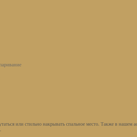
тпаривание
й
утаться или стильно накрывать спальное место. Также в нашем 
.