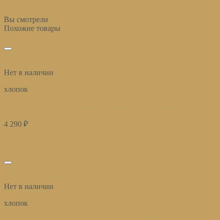
Вы смотрели
Похожие товары
избранное
Быстрый просмотр
Нет в наличии
хлопок
плед-покрывало на кровать Лофт кофе 180*220см
4 290
₽
Подробнее
Подписаться
избранное
Быстрый просмотр
Нет в наличии
хлопок
плед-покрывало на кровать Гранж молоко 180*220см