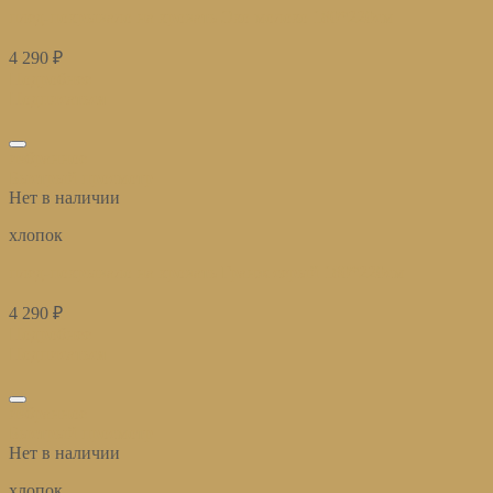
плед-покрывало на кровать Эко молоко 180*220см
4 290
₽
Подробнее
Подписаться
избранное
Быстрый просмотр
Нет в наличии
хлопок
плед-покрывало на кровать Гранж серый 180*220см
4 290
₽
Подробнее
Подписаться
избранное
Быстрый просмотр
Нет в наличии
хлопок