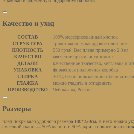
Упакован в фирменную подарочную коробку
Качество и уход
Качество и уход
СОСТАВ
100% мерсеризованный хлопок
СТРУКТУРА
трикотажное жаккардовое плетение
ПЛОТНОСТЬ
550 гр/м². Вес пледа примерно 2,3 кг
КАЧЕСТВО
мягчение пряжи, антипилинг
ДЕТАЛИ
качественное ткачество, кеттлевка и о
УПАКОВКА
фирменная подарочная коробка
СТИРКА
30°С, без использования отбеливателе
ГЛАЖКА
можно гладить и отпаривать
ПРОИЗВОДСТВО
Чебоксары, Россия
Размеры
Размеры
плед-покрывало удобного размера 180*220см. В него можно ук
смесовой ткани — 50% шерсти и 50% акрила нового поколения