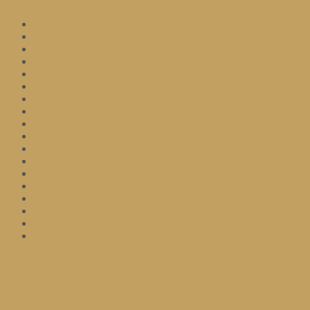
Политика конфиденциальности
Постельное белье
Наматрасники
Отдельные предметы
Детям
Полотенца
Кухня
Пледы
Спорт. лицензия
Одеяла
Подушки
Каталог
Распродажа
Новинки
Тенденции
Акции и скидки
Контакты
Войти на сайт
Подписаться
Оставьте ваш email и мы оповестим вас о поступлении товара.
Email
Количество