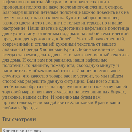
вафельного полотна 240 гр/м.кв позволяет сохранить
пропорции полотенца даже после многочисленных стирок.
Благодаря вшитой петельке полотенце можно повесить как на
ручку плиты, так и на крючок. Купите наборы полотенец
разного цвета и это изменит не только интерьер, но и ваше
настроение. Наши цветные однотонные вафельные полотенца
для кухни станут отличным подарком на любой тематический
праздник, день рождения, юбилей. Уютный, качественный,
современный и стильный кухонный текстиль от вашего
любимого бренда Хлопковый Край! Любимые клиенты, мы
всегда стараемся делать для вас только качественный текстиль
для дома. И если вам понравились наши вафельные
полотенца, то найдите, пожалуйста, свободную минуту и
напишите нам объективный отзыв. И конечно если такое
случится, что качество товара вас не устроит, то мы найдем
способ как разрешить данную ситуацию. Вам всего лишь
необходимо обратиться на горячую линию по качеству нашей
торговой марки, контакты указаны на всех вшивных бирках,
упаковке, нашем сайте. И конечно мы будем вам
признательны, если вы добавите Хлопковый Край в ваши
любимые бренды
Вы смотрели
Клиентский сервис