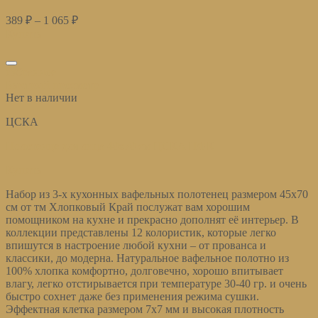
389
₽
–
1 065
₽
Купить
избранное
Быстрый просмотр
Нет в наличии
ЦСКА
Полотенце для лица 40х70 см ЦСКА ПФК
Купить
Набор из 3-х кухонных вафельных полотенец размером 45х70
см от тм Хлопковый Край послужат вам хорошим
помощником на кухне и прекрасно дополнят её интерьер. В
коллекции представлены 12 колористик, которые легко
впишутся в настроение любой кухни – от прованса и
классики, до модерна. Натуральное вафельное полотно из
100% хлопка комфортно, долговечно, хорошо впитывает
влагу, легко отстирывается при температуре 30-40 гр. и очень
быстро сохнет даже без применения режима сушки.
Эффектная клетка размером 7х7 мм и высокая плотность