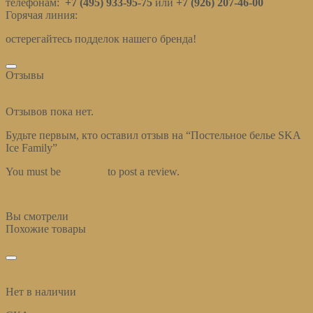
телефонам:
+7 (495) 933-95-75
или
+7 (926) 207-46-00
Горячая линия:
info@cotraj.ru
остерегайтесь подделок нашего бренда!
Отзывы (0)
Отзывы
Оставить отзыв
Отзывов пока нет.
Будьте первым, кто оставил отзыв на “Постельное белье SKA
Ice Family”
You must be
logged in
to post a review.
Вы смотрели
Похожие товары
избранное
Быстрый просмотр
Нет в наличии