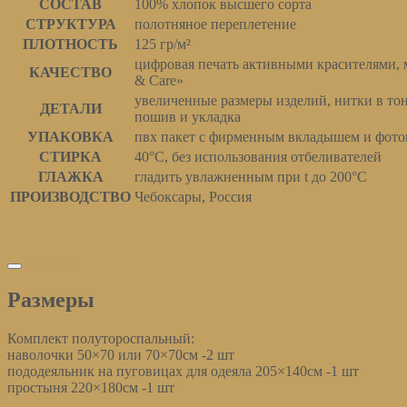
СОСТАВ
100% хлопок высшего сорта
СТРУКТУРА
полотняное переплетение
ПЛОТНОСТЬ
125 гр/м²
цифровая печать активными красителями, м
КАЧЕСТВО
& Care»
увеличенные размеры изделий, нитки в то
ДЕТАЛИ
пошив и укладка
УПАКОВКА
пвх пакет с фирменным вкладышем и фото
СТИРКА
40°С, без использования отбеливателей
ГЛАЖКА
гладить увлажненным при t до 200°С
ПРОИЗВОДСТВО
Чебоксары, Россия
Размеры
Размеры
Комплект полутороспальный:
наволочки 50×70 или 70×70см -2 шт
пододеяльник на пуговицах для одеяла 205×140см -1 шт
простыня 220×180см -1 шт