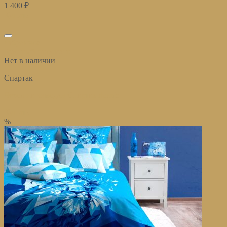
1 400
₽
Купить
избранное
Быстрый просмотр
Нет в наличии
Спартак
Чехол на чемодан Спартак rhomb
Купить
%