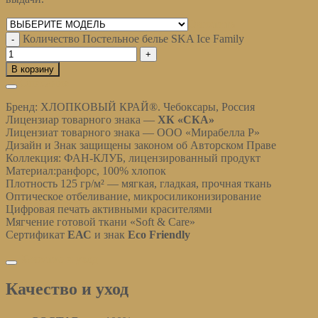
Очистить
Количество Постельное белье SKA Ice Family
В корзину
Описание
Бренд: ХЛОПКОВЫЙ КРАЙ®. Чебоксары, Россия
Лицензиар товарного знака —
ХК «СКА»
Лицензиат товарного знака — ООО «Мирабелла Р»
Дизайн и Знак защищены законом об Авторском Праве
Коллекция: ФАН-КЛУБ, лицензированный продукт
Материал:ранфорс, 100% хлопок
Плотность 125 гр/м² — мягкая, гладкая, прочная ткань
Оптическое отбеливание, микросиликонизирование
Цифровая печать активными красителями
Мягчение готовой ткани «Soft & Care»
Сертификат
ЕАС
и знак
Eco Friendly
Качество и уход
Качество и уход