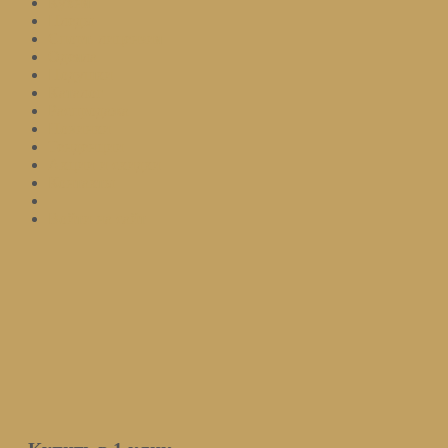
Кухня
Пледы
Спорт. лицензия
Одеяла
Подушки
Каталог
Распродажа
Новинки
Тенденции
Акции и скидки
Контакты
Войти на сайт
Подписаться
Оставьте ваш email и мы оповестим вас о поступлении товара.
Email
Количество
Мы не передаем ваш email третьим
лицам
Уведомить о поступлении