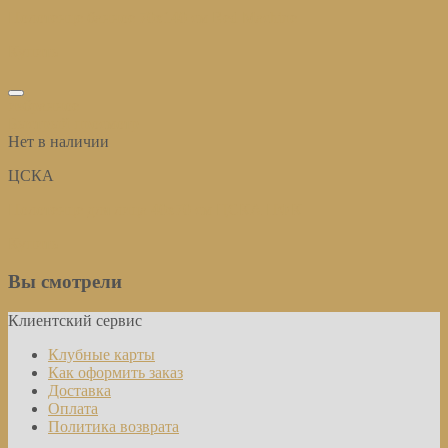
Полотенце банное 70х140 см Red Machine
Купить
избранное
Быстрый просмотр
Нет в наличии
ЦСКА
Полотенце для лица 40х70 см ЦСКА ПФК
Купить
Вы смотрели
Клиентский сервис
Клубные карты
Как оформить заказ
Доставка
Оплата
Политика возврата