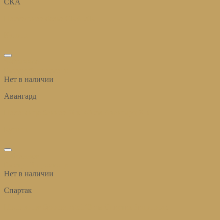
СКА
Постельное белье СКА ХК
Купить
избранное
Быстрый просмотр
Нет в наличии
Авангард
Полотенце банное 70х140 см Авангард ХК
Купить
избранное
Быстрый просмотр
Нет в наличии
Спартак
Полотенце банное 70х140 см Спартак Защитник