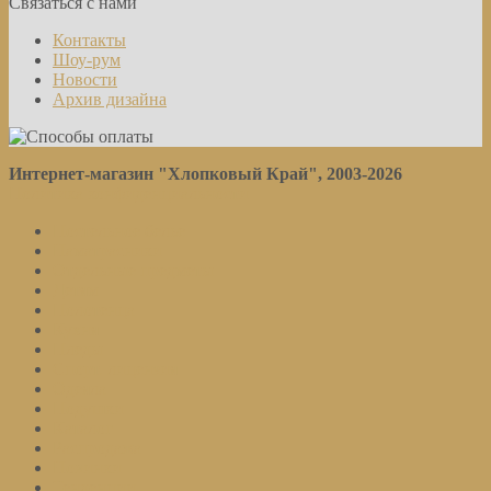
Связаться с нами
Контакты
Шоу-рум
Новости
Архив дизайна
Интернет-магазин "Хлопковый Край", 2003-2026
Политика конфиденциальности
Постельное белье
Наматрасники
Отдельные предметы
Детям
Полотенца
Кухня
Пледы
Спорт. лицензия
Одеяла
Подушки
Каталог
Распродажа
Новинки
Тенденции