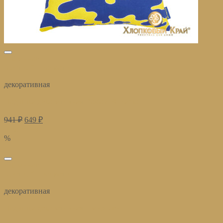
избранное
Быстрый просмотр
декоративная
Подушка декоративная Rostov FC camo
941
₽
649
₽
В корзину
%
избранное
Быстрый просмотр
декоративная
Подушка декоративная Гранж лен