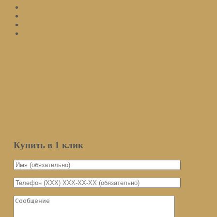
Акции и скидки
Контакты
Войти на сайт
Подписаться
Оставьте ваш email и мы оповестим вас о поступлении товара.
Email
Количество
Мы не передаем ваш email третьим
лицам
Уведомить о поступлении
Купить в 1 клик