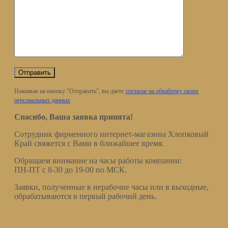
Нажимая на кнопку "Отправить", вы даете
согласие на обработку своих
персональных данных
Спасибо, Ваша заявка принята!
Сотрудник фирменного интернет-магазина Хлопковый
Край свяжется с Вами в ближайшее время.
Обращаем внимание на часы работы компании:
ПН-ПТ с 8-30 до 19-00 по МСК.
Заявки, полученные в нерабочие часы или в выходные,
обрабатываются в первый рабочий день.