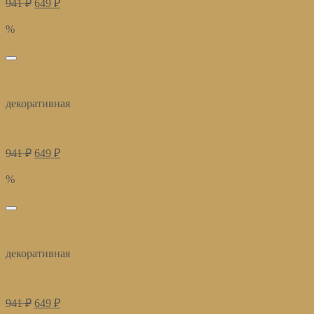
941
₽
649
₽
В корзину
%
избранное
Быстрый просмотр
декоративная
Подушка декоративная Лаунж темно-синий
941
₽
649
₽
В корзину
%
избранное
Быстрый просмотр
декоративная
Подушка декоративная Ростов джентельмены yellow
941
₽
649
₽