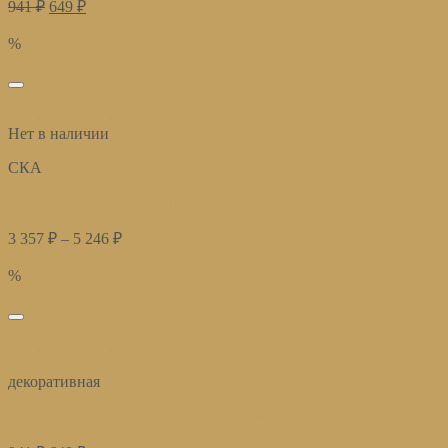
941
₽
649
₽
В корзину
%
избранное
Быстрый просмотр
Нет в наличии
СКА
Постельное белье SKA Ice Family
3 357
₽
–
5 246
₽
Купить
%
избранное
Быстрый просмотр
декоративная
Подушка декоративная Лаунж деним