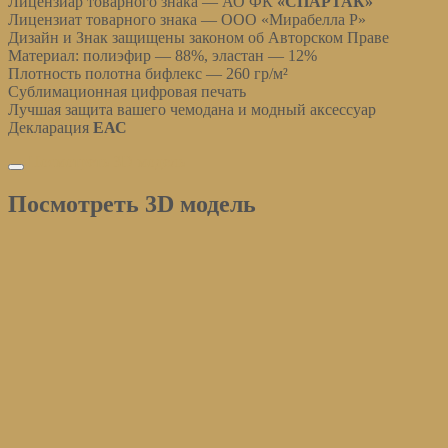
Лицензиар товарного знака — АО ФК
«СПАРТАК»
Лицензиат товарного знака — ООО «Мирабелла Р»
Дизайн и Знак защищены законом об Авторском Праве
Материал: полиэфир — 88%, эластан — 12%
Плотность полотна бифлекс — 260 гр/м²
Сублимационная цифровая печать
Лучшая защита вашего чемодана и модный аксессуар
Декларация
ЕАС
Посмотреть 3D модель
Посмотреть 3D модель