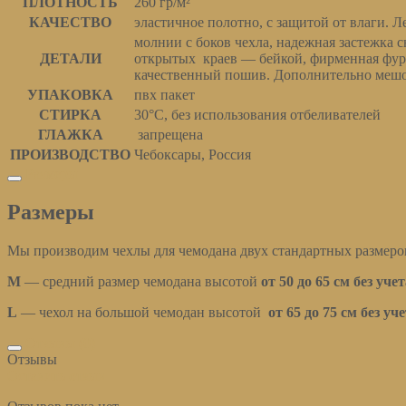
ПЛОТНОСТЬ
260 гр/м²
КАЧЕСТВО
эластичное полотно, с защитой от влаги. Ле
молнии с боков чехла, надежная застежка с
ДЕТАЛИ
открытых краев — бейкой, фирменная фур
качественный пошив. Дополнительно мешо
УПАКОВКА
пвх пакет
СТИРКА
30°С, без использования отбеливателей
ГЛАЖКА
запрещена
ПРОИЗВОДСТВО
Чебоксары, Россия
Размеры
Размеры
Мы производим чехлы для чемодана двух стандартных размеро
М
— средний размер чемодана высотой
от 50 до 65 см без уче
L
— чехол на большой чемодан высотой
от 65 до 75 см без уч
Отзывы (0)
Отзывы
Оставить отзыв