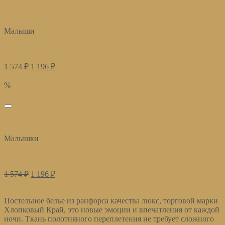
избранное
Быстрый просмотр
Малыши
Постельное белье для новорожденных Trucks
1 574
₽
1 196
₽
Купить
%
избранное
Быстрый просмотр
Малышки
Постельное белье для новорожденных Единороги
1 574
₽
1 196
₽
Купить
Постельное белье из ранфорса качества люкс, торговой марки
Хлопковый Край, это новые эмоции и впечатления от каждой
ночи. Ткань полотняного переплетения не требует сложного