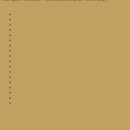
Политика конфиденциальности
Постельное белье
Наматрасники
Отдельные предметы
Детям
Полотенца
Кухня
Пледы
Спорт. лицензия
Одеяла
Подушки
Каталог
Распродажа
Новинки
Тенденции
Акции и скидки
Контакты
Войти на сайт
Подписаться
Оставьте ваш email и мы оповестим вас о поступлении товара.
Email
Количество