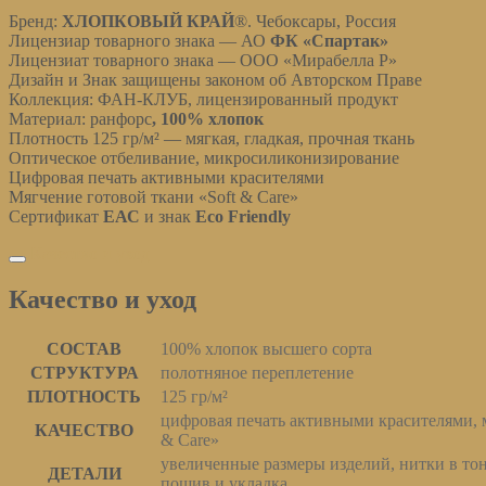
Бренд:
ХЛОПКОВЫЙ КРАЙ
®. Чебоксары, Россия
Лицензиар товарного знака — АО
ФК «
Спартак»
Лицензиат товарного знака — ООО «Мирабелла Р»
Дизайн и Знак защищены законом об Авторском Праве
Коллекция: ФАН-КЛУБ, лицензированный продукт
Материал: ранфорс
, 100% хлопок
Плотность 125 гр/м² — мягкая, гладкая, прочная ткань
Оптическое отбеливание, микросиликонизирование
Цифровая печать активными красителями
Мягчение готовой ткани «Soft & Care»
Сертификат
ЕАС
и знак
Eco Friendly
Качество и уход
Качество и уход
СОСТАВ
100% хлопок высшего сорта
СТРУКТУРА
полотняное переплетение
ПЛОТНОСТЬ
125 гр/м²
цифровая печать активными красителями, м
КАЧЕСТВО
& Care»
увеличенные размеры изделий, нитки в то
ДЕТАЛИ
пошив и укладка