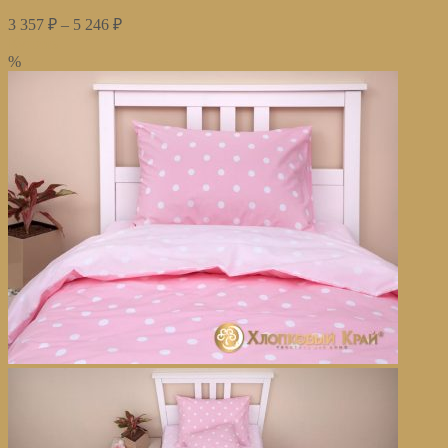
3 357
₽
–
5 246
₽
Купить
%