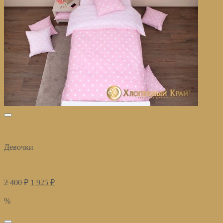
избранное
Быстрый просмотр
Девочки
Детское постельное белье Merci
2 400
₽
1 925
₽
Купить
%