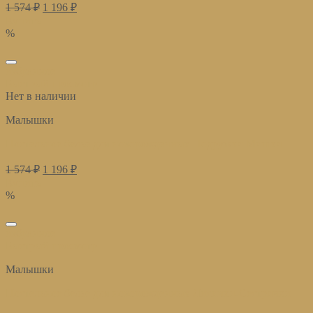
1 574
₽
1 196
₽
Купить
%
избранное
Быстрый просмотр
Нет в наличии
Малышки
Постельное белье для новорожденных Подружки Мишки
1 574
₽
1 196
₽
Купить
%
избранное
Быстрый просмотр
Малышки
Постельное белье для новорожденных Лисички-Сестрички