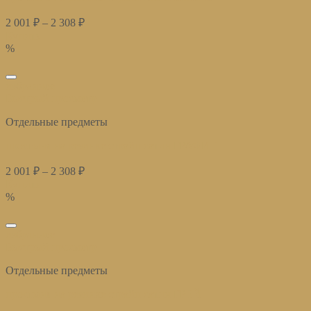
2 001
₽
–
2 308
₽
Купить
%
избранное
Быстрый просмотр
Отдельные предметы
простыня на резинке страйп сатин ГРАФИТ
2 001
₽
–
2 308
₽
Купить
%
избранное
Быстрый просмотр
Отдельные предметы
простыня на резинке страйп сатин ГРЕЙ