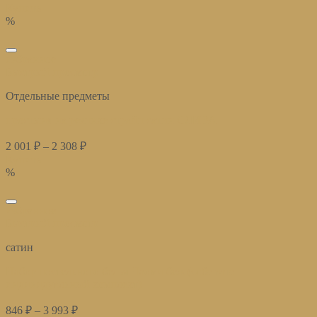
Купить
%
избранное
Быстрый просмотр
Отдельные предметы
простыня на резинке страйп сатин СЛИВА
2 001
₽
–
2 308
₽
Купить
%
избранное
Быстрый просмотр
сатин
Набор постельного белья Наоми беж (соберите
индивидуальный комплект)
846
₽
–
3 993
₽