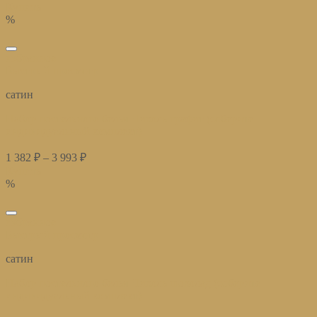
Купить
%
избранное
Быстрый просмотр
сатин
Набор постельного белья Николь графит (соберите
индивидуальный комплект)
1 382
₽
–
3 993
₽
Купить
%
избранное
Быстрый просмотр
сатин
Набор постельного белья Николь шоколад (соберите
индивидуальный комплект)