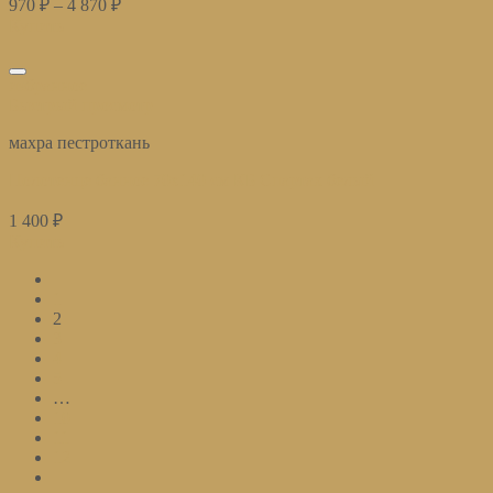
970
₽
–
4 870
₽
Купить
избранное
Быстрый просмотр
махра пестроткань
Полотенце банное 70х140 см КБ Спартак белый
1 400
₽
Купить
1
2
3
4
5
…
10
11
12