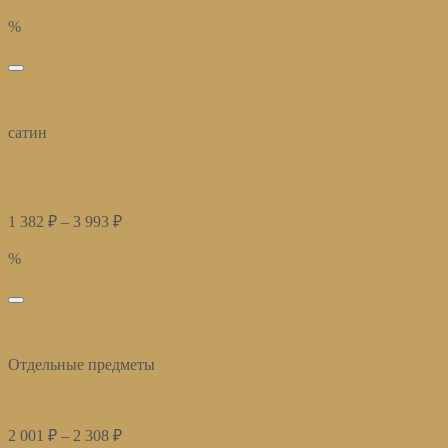
Купить
%
избранное
Быстрый просмотр
сатин
Постельное белье Эда сильвер (соберите индивидуальный
комплект)
1 382
₽
–
3 993
₽
Купить
%
избранное
Быстрый просмотр
Отдельные предметы
простыня на резинке страйп сатин БЕЖЕВЫЙ
2 001
₽
–
2 308
₽