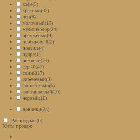
кофе
(5)
красный
(37)
лен
(6)
молочный
(10)
мультиколор
(24)
оранжевый
(9)
персиковый
(2)
полынь
(4)
пудра
(1)
розовый
(23)
серый
(47)
синий
(17)
сиреневый
(3)
фиолетовый
(6)
фисташковый
(10)
черный
(10)
новинки
(24)
Распродажа
(6)
Хиты продаж
МОНОХРОМ сатин меланж полынь (соберите