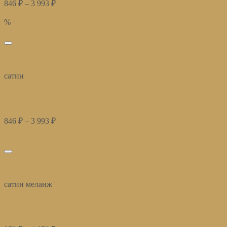
846
₽
–
3 993
₽
Купить
%
избранное
Быстрый просмотр
сатин
Набор постельного белья Николь милк (соберите
индивидуальный комплект)
846
₽
–
3 993
₽
Купить
избранное
Быстрый просмотр
сатин меланж
МОНОХРОМ сатин меланж какао (соберите индивидуальный
комплект)