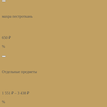
избранное
Быстрый просмотр
махра пестроткань
Полотенце для лица 50х100 см Спартак ФКСМ красно-
черный
650
₽
Купить
%
избранное
Быстрый просмотр
Отдельные предметы
Постельное белье страйп сатин БЕЖЕВЫЙ (соберите свой
комплект)
1 551
₽
–
3 438
₽
Купить
%