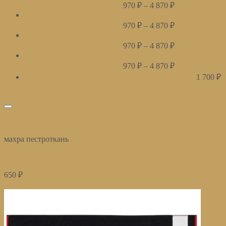
индивидуальный комплект)
970
₽
–
4 870
₽
МОНОХРОМ сатин меланж деним (соберите
индивидуальный комплект)
970
₽
–
4 870
₽
МОНОХРОМ сатин меланж лён (соберите
индивидуальный комплект)
970
₽
–
4 870
₽
МОНОХРОМ сатин меланж грей (соберите
индивидуальный комплект)
970
₽
–
4 870
₽
Полотенце пляжное 100х150 см Спартак ФКСМ
1 700
₽
избранное
Быстрый просмотр
махра пестроткань
Полотенце для лица 50х100 см СПАРТАК — МОЙ КЛУБ
650
₽
Купить