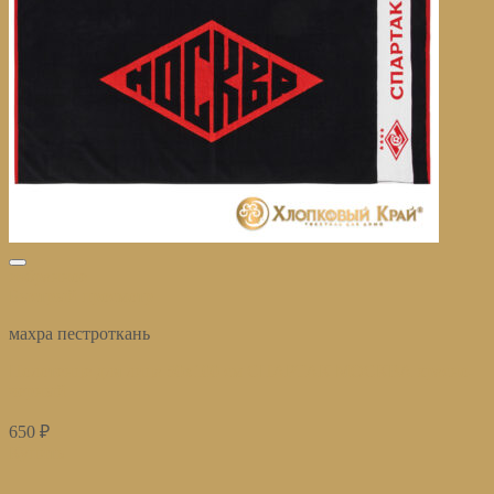
избранное
Быстрый просмотр
махра пестроткань
Полотенце для лица 50х100 см СПАРТАК МОСКВА красно-
черный
650
₽
Купить