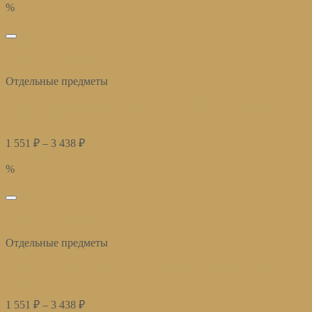
%
избранное
Быстрый просмотр
Отдельные предметы
Постельное белье страйп сатин САПФИР (соберите свой
комплект)
1 551
₽
–
3 438
₽
Купить
%
избранное
Быстрый просмотр
Отдельные предметы
Постельное белье страйп сатин СЛИВА (соберите свой
комплект)
1 551
₽
–
3 438
₽