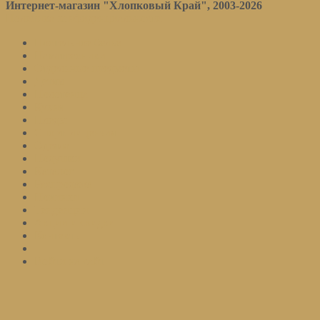
Интернет-магазин "Хлопковый Край", 2003-2026
Политика конфиденциальности
Постельное белье
Наматрасники
Отдельные предметы
Детям
Полотенца
Кухня
Пледы
Спорт. лицензия
Одеяла
Подушки
Каталог
Распродажа
Новинки
Тенденции
Акции и скидки
Контакты
Войти на сайт
Подписаться
Оставьте ваш email и мы оповестим вас о поступлении товара.