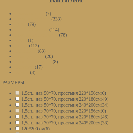
Сумка-шоппер
(7)
Постельное белье
(333)
Детям
(79)
Спорт. лицензия
(114)
Отдельные предметы
(78)
Кухня
(1)
Пледы
(112)
Полотенца
(83)
Наматрасники
(20)
Чехлы на чемодан
(8)
Подушки
(17)
Одеяла
(3)
РАЗМЕРЫ
–
1,5сп., нав 50*70, простыня 220*156см
(0)
1,5сп., нав 50*70, простыня 220*180см
(49)
1,5сп., нав 50*70, простыня 240*200см
(34)
1,5сп., нав 70*70, простыня 220*156см
(0)
1,5сп., нав 70*70, простыня 220*180см
(46)
1,5сп., нав 70*70, простыня 240*200см
(38)
120*200 см
(6)