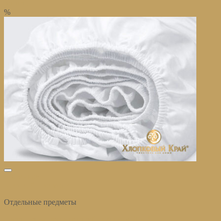
Купить
%
избранное
Быстрый просмотр
Отдельные предметы
простыня на резинке страйп сатин БЕЛЫЙ