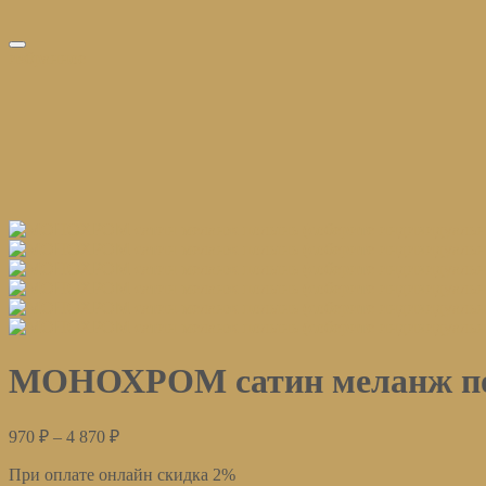
избранное
МОНОХРОМ сатин меланж пол
970
₽
–
4 870
₽
При оплате онлайн скидка 2%