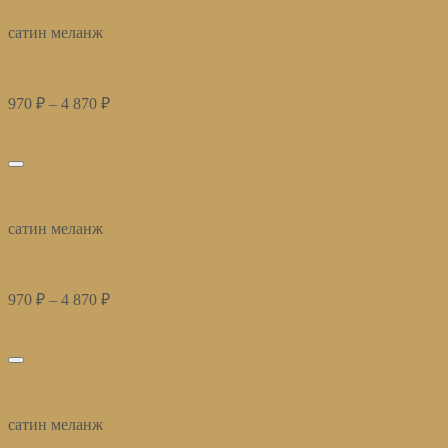
сатин меланж
МОНОХРОМ сатин меланж грей (соберите индивидуальный ко
970
₽
–
4 870
₽
Купить
избранное
Быстрый просмотр
сатин меланж
МОНОХРОМ сатин меланж лён (соберите индивидуальный ко
970
₽
–
4 870
₽
Купить
избранное
Быстрый просмотр
сатин меланж