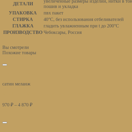
увеличенные размеры изделий, нитки в то
ДЕТАЛИ
пошив и укладка
УПАКОВКА
пвх пакет
СТИРКА
40°С, без использования отбеливателей
ГЛАЖКА
гладить увлажненным при t до 200°С
ПРОИЗВОДСТВО
Чебоксары, Россия
Вы смотрели
Похожие товары
избранное
Быстрый просмотр
сатин меланж
МОНОХРОМ сатин меланж какао (соберите индивидуальный к
970
₽
–
4 870
₽
Купить
избранное
Быстрый просмотр