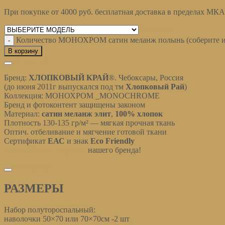
При покупке от 4000 руб. бесплатная доставка в пределах МК
Очистить
Количество МОНОХРОМ сатин меланж полынь (соберите и
В корзину
Описание
Бренд:
ХЛОПКОВЫЙ КРАЙ
®. Чебоксары, Россия
(до июня 2011г выпускался под тм
Хлопковый Рай
)
Коллекция: МОНОХРОМ _MONOCHROME
Бренд и фотоконтент защищены законом
Материал:
сатин
меланж элит
,
100% хлопок
Плотность 130-135 гр/м² — мягкая прочная ткань
Оптич. отбеливание и мягчение готовой ткани
Сертификат
ЕАС
и знак
Eco Friendly
остерегайтесь подделок
нашего бренда!
РАЗМЕРЫ
РАЗМЕРЫ
Набор полутороспальный:
наволочки 50×70 или 70×70см -2 шт