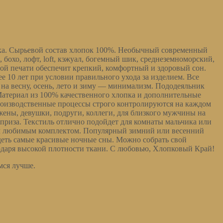
пка. Сырьевой состав хлопок 100%. Необычный современный
бохо, лофт, loft, кэжуал, богемный шик, среднеземноморский,
ой печати обеспечит крепкий, комфортный и здоровый сон.
е 10 лет при условии правильного ухода за изделием. Все
на весну, осень, лето и зиму — минимализм. Пододеяльник
Материал из 100% качественного хлопка и дополнительные
роизводственные процессы строго контролируются на каждом
жены, девушки, подруги, коллеги, для близкого мужчины на
приза. Текстиль отлично подойдет для комнаты мальчика или
шим любимым комплектом. Популярный зимний или весенний
деть самые красивые ночные сны. Можно собрать свой
годаря высокой плотности ткани. С любовью, Хлопковый Край!
мся лучше.