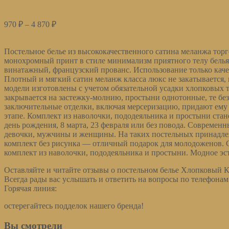
МОНОХРОМ сатин меланж деним (соберите индивидуальный 
970
₽
–
4 870
₽
Купить
Постельное белье из высококачественного сатина меланжа то
монохромный принт в стиле минимализм приятного телу белья о
винатажный, французский прованс. Использование только каче
Плотный и мягкий сатин меланж класса люкс не закатывается, 
модели изготовлены с учетом обязательной усадки хлопковых
закрывается на застежку-молнию, простыни однотонные, те бе
заключительные отделки, включая мерсеризацию, придают ему 
этапе. Комплект из наволочки, пододеяльника и простыни стан
день рождения, 8 марта, 23 февраля или без повода. Совреме
девочки, мужчины и женщины. На таких постельных принадле
комплект без рисунка — отличный подарок для молодоженов. 
комплект из наволочки, пододеяльника и простыни. Модное эс
Оставляйте и читайте отзывы о постельном белье Хлопковый К
Всегда рады вас услышать и ответить на вопросы по телефонам: 
Горячая линия:
info@cotraj.ru
остерегайтесь подделок нашего бренда!
Вы смотрели