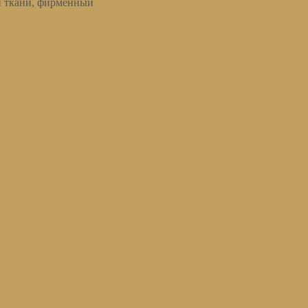
н ткани, фирменный
омплект)