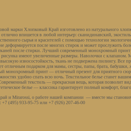
комплект)
рговой марки Хлопковый Край изготовлено из натурального хло
тлично впишется в любой интерьер: сканидинавский, экостиль, 
ственного сырья и красителей с помощью технологии экологичн
не деформируется после многих стирок и может прослужить боле
 тканей после стирки. Лучший современный монохромный принт 
з рисунка имеют увеличенные размеры. Наволочки с клапаном. 
высокую износостойкость, ткань не подвержена пилингу. Все п
ет отличным подарком для мамы, сестры, папы, брата, бабушки, 
нный монохромный принт — отличный презент для приятного сюр
жностях удобно спать всю ночь. Текстильное белье станет ва
Современный текстиль — прекрасная вещь, которая позволит ви
тетическое белье — классика гарантирует полный комфорт, бла
рай и Mirarossi, о работе нашей компании — вместе мы станови
+7 (495) 933-95-75 или +7 (926) 207-46-00