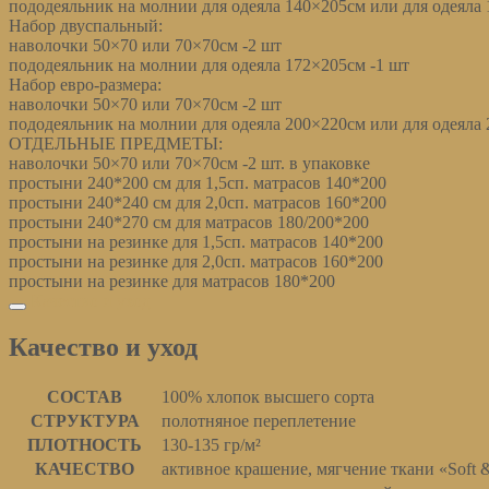
пододеяльник на молнии для одеяла 140×205см или для одеяла
Набор двуспальный:
наволочки 50×70 или 70×70см -2 шт
пододеяльник на молнии для одеяла 172×205см -1 шт
Набор евро-размера:
наволочки 50×70 или 70×70см -2 шт
пододеяльник на молнии для одеяла 200×220см или для одеяла
ОТДЕЛЬНЫЕ ПРЕДМЕТЫ:
наволочки 50×70 или 70×70см -2 шт. в упаковке
простыни 240*200 см для 1,5сп. матрасов 140*200
простыни 240*240 см для 2,0сп. матрасов 160*200
простыни 240*270 см для матрасов 180/200*200
простыни на резинке для 1,5сп. матрасов 140*200
простыни на резинке для 2,0сп. матрасов 160*200
простыни на резинке для матрасов 180*200
Качество и уход
Качество и уход
СОСТАВ
100% хлопок высшего сорта
СТРУКТУРА
полотняное переплетение
ПЛОТНОСТЬ
130-135 гр/м²
КАЧЕСТВО
активное крашение, мягчение ткани «Soft 