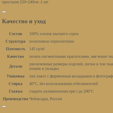
простыня 220×240см -1 шт
Качество и уход
Качество и уход
Состав
100% хлопок высшего сорта
Структура
полотняное переплетение
Плотность
145 гр/м²
Качество
печать пигментными красителями, мягчение тка
увеличенные размеры изделий, нитки в тон тк
Детали
пошив и укладка
Упаковка
пвх пакет с фирменным вкладышем и фотограф
Стирка
40°С, без использования отбеливателей
Глажка
гладить увлажненным при t до 200°С
Производство
Чебоксары, Россия
Дополнительно