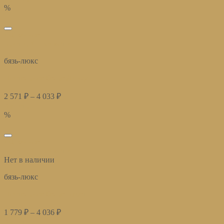
%
избранное
Быстрый просмотр
бязь-люкс
Постельное белье Линда
2 571
₽
–
4 033
₽
Купить
%
избранное
Быстрый просмотр
Нет в наличии
бязь-люкс
Постельное белье Букет
1 779
₽
–
4 036
₽
Купить