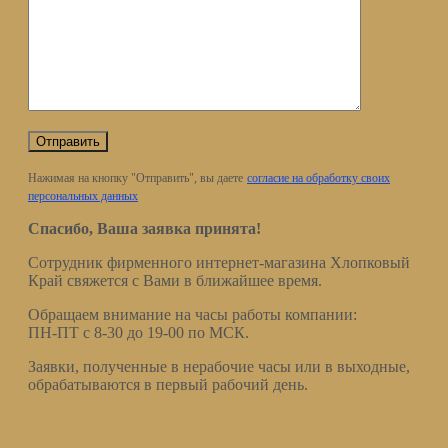
Нажимая на кнопку "Отправить", вы даете
согласие на обработку своих
персональных данных
Спасибо, Ваша заявка принята!
Сотрудник фирменного интернет-магазина Хлопковый
Край свяжется с Вами в ближайшее время.
Обращаем внимание на часы работы компании:
ПН-ПТ с 8-30 до 19-00 по МСК.
Заявки, полученные в нерабочие часы или в выходные,
обрабатываются в первый рабочий день.