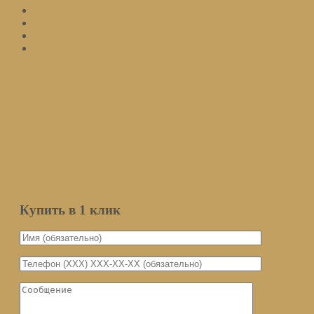
Акции и скидки
Контакты
Войти на сайт
Подписаться
Оставьте ваш email и мы оповестим вас о поступлении товара.
Email
Количество
Мы не передаем ваш email третьим
лицам
Уведомить о поступлении
Купить в 1 клик