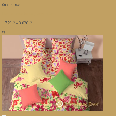
бязь-люкс
Постельное белье Джулия беж
1 779
₽
–
3 026
₽
Купить
%