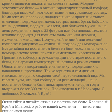
кромка является показателем качества ткани. Модное
эстетическое белье — классика гарантирует полный комфорт,
благодаря высокой плотности ткани и натуральному составу.
Комплект из наволочки, пододеяльника и простыни станет
отличным подарком для мамы, сестры, папы, брата, бабушки,
жены, девушки, подруги, коллеги, для близкого мужчины на
день рождения, 8 марта, 23 февраля или без повода. Текстиль
отлично подойдет для комнаты мальчика или девочки,
мужчины и женщины. Популярный зимний или весенний
комплект с рисунком — отличный подарок для молодоженов.
Все дизайны на постельном белье из бязи-люкс выполнены с
помощью технологии печати пигментными красителями.
Просим вас соблюдать рекомендации по стирке постельного
белья, не нарушая температурный режим и режим сушки.
Обязательно выворачивайте наизнанку пододеяльники,
наволочки и простыню. Так колористка и сам дизайн
максимально долго сохранят свой первоначальный вид. Мы
гарантируем, что при соблюдении рекомендаций, наше
постельное белье из бязи-люкс прослужит не один год и
выдержит более 300 стирок. Произведено в г. Чебоксары. С
любовью, Хлопковый Край!
Оставляйте и читайте отзывы о постельном белье Хлопковый
Край и Mirarossi, о работе нашей компании — вместе мы
становимся лучше.