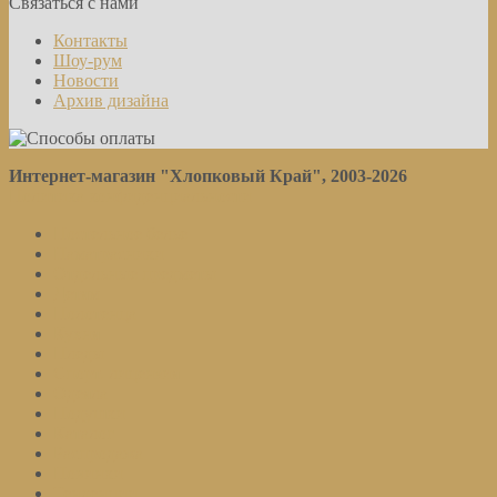
Связаться с нами
Контакты
Шоу-рум
Новости
Архив дизайна
Интернет-магазин "Хлопковый Край", 2003-2026
Политика конфиденциальности
Постельное белье
Наматрасники
Отдельные предметы
Детям
Полотенца
Кухня
Пледы
Спорт. лицензия
Одеяла
Подушки
Каталог
Распродажа
Новинки
Тенденции