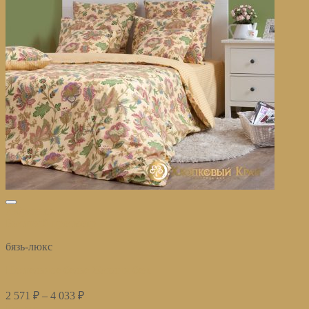
избранное
Быстрый просмотр
бязь-люкс
Постельное белье Жаклин беж
2 571
₽
–
4 033
₽
Купить