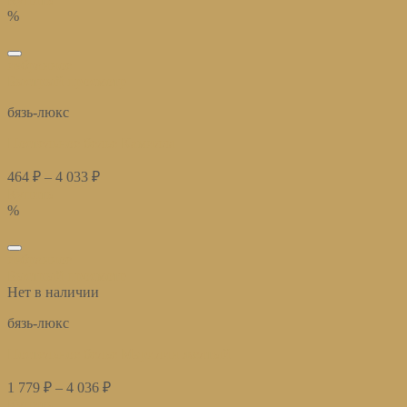
%
избранное
Быстрый просмотр
бязь-люкс
Постельное белье Камилла
464
₽
–
4 033
₽
Купить
%
избранное
Быстрый просмотр
Нет в наличии
бязь-люкс
Постельное белье Мэрилин желтый
1 779
₽
–
4 036
₽
Купить