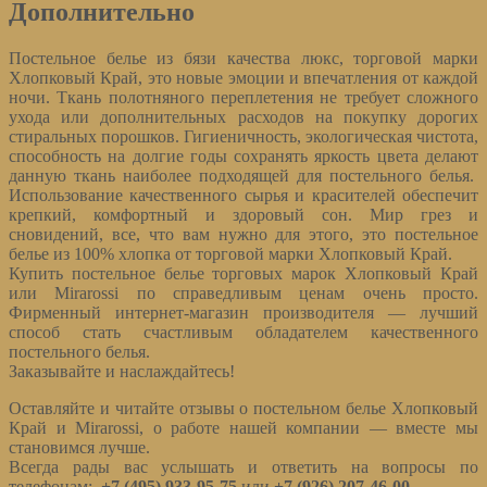
Дополнительно
Постельное белье из бязи качества люкс, торговой марки
Хлопковый Край, это новые эмоции и впечатления от каждой
ночи. Ткань полотняного переплетения не требует сложного
ухода или дополнительных расходов на покупку дорогих
стиральных порошков. Гигиеничность, экологическая чистота,
способность на долгие годы сохранять яркость цвета делают
данную ткань наиболее подходящей для постельного белья.
Использование качественного сырья и красителей обеспечит
крепкий, комфортный и здоровый сон. Мир грез и
сновидений, все, что вам нужно для этого, это постельное
белье из 100% хлопка от торговой марки Хлопковый Край.
Купить постельное белье торговых марок Хлопковый Край
или Mirarossi по справедливым ценам очень просто.
Фирменный интернет-магазин производителя — лучший
способ стать счастливым обладателем качественного
постельного белья.
Заказывайте и наслаждайтесь!
Оставляйте и читайте отзывы о постельном белье Хлопковый
Край и Mirarossi, о работе нашей компании — вместе мы
становимся лучше.
Всегда рады вас услышать и ответить на вопросы по
телефонам:
+7 (495) 933-95-75
или
+7 (926) 207-46-00