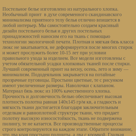
Постельное белье изготовлено из натурального хлопка.
Необычный принт в духе современного скандинавского
минимализма приятного телу белья отлично впишется в
любой интерьер. Мы самостоятельно создаем красивый
дизайн постельного белья и других постельных
принадлежностей наносим его на ткань с помощью
технологии экологичной печати. Плотная и мягкая бязь класса
люкс не закатывается, не деформируется после многих стирок
и может прослужить более 10-15 лет при условии
правильного ухода за изделием. Все модели изготовлены с
учетом обязательной усадки хлопковых тканей после стирки.
Лучший современный принт на весну, осень, лето и зиму —
минимализм. Пододеяльник закрывается на потайные
прозрачные пуговицы. Простыни цветные, те с рисунком
имеют увеличенные размеры. Наволочки с клапаном.
Материал бязь люкс из 100% качественного хлопка.
Прочность и долговечность белью обеспечивает высокая
плотность полотна равная 140х145 гр/м кв, а гладкость и
мягкость ткани достигается благодаря заключительным
отделкам и равноплотной структуре ткани, что придает
полотну высокую износостойкость, ткань не подвержена
пилингу, те не катается. Все производственные процессы
строго контролируются на каждом этапе. Обратите внимание,
что два края простыни подшиты, а два с кромкой. Гладкая