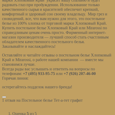
марки Хлопковый Край украсит вашу спальню и будет
радовать глаз при пробуждении. Использование только
качественного сырья и красителей обеспечит крепкий,
комфортный и здоровый сон своему владельцу. Мир грез и
сновидений, все, что вам нужно для этого, это постельное
белье из 100% хлопка от торговой марки Хлопковый Край.
Купить постельное белье Хлопковый Край или Mirarossi по
справедливым ценам очень просто. Фирменный интернет-
магазин производителя — лучший способ стать счастливым
обладателем качественного постельного белья.
Заказывайте и наслаждайтесь!
Оставляйте и читайте отзывы о постельном белье Хлопковый
Край и Mirarossi, о работе нашей компании — вместе мы
становимся лучше.
Всегда рады вас услышать и ответить на вопросы по
телефонам:
+7 (495) 933-95-75
или
+7 (926) 207-46-00
Горячая линия:
info@cotraj.ru
остерегайтесь подделок нашего бренда!
Отзывы (1)
1 отзыв на
Постельное белье Тет-а-тет графит
Оставить отзыв
Оценка
5
из 5