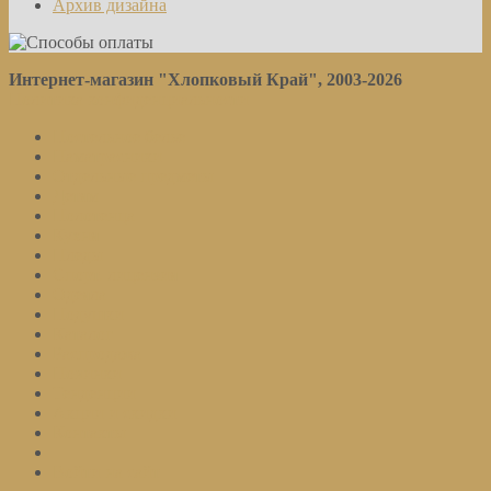
Архив дизайна
Интернет-магазин "Хлопковый Край", 2003-2026
Политика конфиденциальности
Постельное белье
Наматрасники
Отдельные предметы
Детям
Полотенца
Кухня
Пледы
Спорт. лицензия
Одеяла
Подушки
Каталог
Распродажа
Новинки
Тенденции
Акции и скидки
Контакты
Войти на сайт