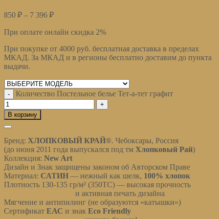
850
₽
–
7 396
₽
При оплате онлайн скидка 2%
При покупке от 4000 руб. бесплатная доставка в пределах
МКАД. За МКАД и в регионы бесплатно доставим до пункта
выдачи.
Очистить
Количество Постельное белье Тет-а-тет графит
В корзину
Описание
Бренд:
ХЛОПКОВЫЙ КРАЙ
®
. Чебоксары, Россия
(до июня 2011 года выпускался под тм
Хлопковый Рай
)
Коллекция:
New Art
Дизайн и Знак защищены законом об Авторском Праве
Материал:
САТИН
— нежный как шелк,
100% хлопок
Плотность 130-135 гр/м² (350ТС) — высокая прочность
Мерсеризация ткани
и активная печать дизайна
Мягчение и антипилинг (не образуются «катышки»)
Сертификат
ЕАС
и знак
Eco Friendly