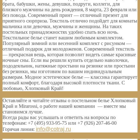
брата, бабушки, жены, девушки, подруги, коллеги, для
близкого мужчины на день рождения, 8 марта, 23 февраля или
без повода. Современный принт — отличный презент для
приятного сюрприза. Текстиль отлично подойдет для комнаты
мальчика или девочки, мужчины и женщины. На таких
постельных принадлежностях удобно спать всю ночь.
Текстильное белье станет вашим любимым комплектом.
Популярный зимний или весенний комплект с рисунком —
отличный подарок для молодоженов. Современный текстиль
— прекрасная вещь, которая позволит видеть самые красивые
ночные сны. Если вы решили купить отдельно наволочки,
пододеяльник, натяжные простыни на резинке или простыни
без резинки, мы изготовим по вашим индивидуальным
размерам. Модное эстетическое белье — классика гарантирует
полный комфорт, благодаря высокой плотности ткани. С
любовью, Хлопковый Край!
Оставляйте и читайте отзывы о постельном белье Хлопковый
Край и Mirarossi, о работе нашей компании — вместе мы
становимся лучше.
Всегда рады вас услышать и ответить на вопросы по
телефонам: +7 (495) 933-95-75 или +7 (926) 207-46-00
info@cotraj.ru
Горячая линия: