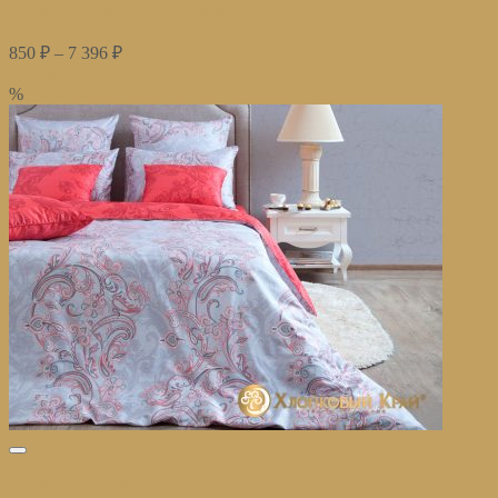
Постельное белье Болонья мускат
850
₽
–
7 396
₽
Купить
%
избранное
Быстрый просмотр