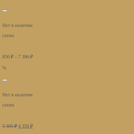
избранное
Быстрый просмотр
Нет в наличии
сатин
Постельное белье Мишель фисташка
850
₽
–
7 396
₽
Купить
%
избранное
Быстрый просмотр
Нет в наличии
сатин
Постельное белье Милано лайм
5 305
₽
4 350
₽
Купить