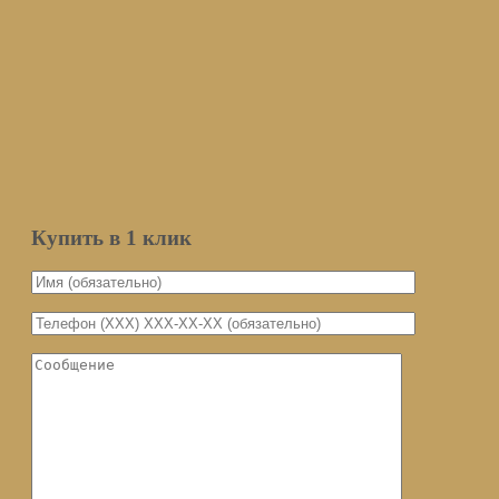
Подписаться
Оставьте ваш email и мы оповестим вас о поступлении товара.
Email
Количество
Мы не передаем ваш email третьим
лицам
Уведомить о поступлении
Купить в 1 клик