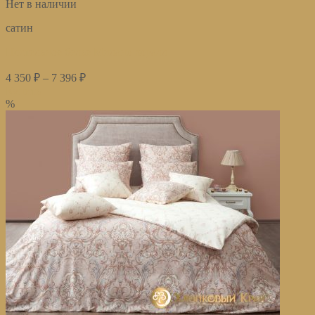
Нет в наличии
сатин
Постельное белье Милано коралл
4 350
₽
–
7 396
₽
Купить
%