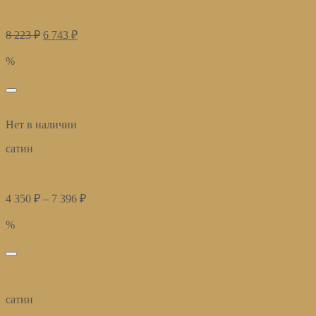
Постельное белье Версаль фисташка
8 223
₽
6 743
₽
Купить
%
избранное
Быстрый просмотр
Нет в наличии
сатин
Постельное белье Дамаск перламутр
4 350
₽
–
7 396
₽
Купить
%
избранное
Быстрый просмотр
сатин