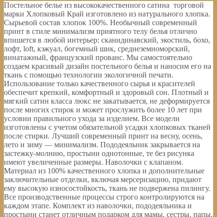
Постельное белье из высококачественного сатина торговой
марки Хлопковый Край изготовлено из натурального хлопка.
Сырьевой состав хлопок 100%. Необычный современный
принт в стиле минимализм приятного телу белья отлично
впишется в любой интерьер: сканидинавский, экостиль, бохо,
лофт, loft, кэжуал, богемный шик, среднеземноморский,
винатажный, французский прованс. Мы самостоятельно
создаем красивый дизайн постельного белья и наносим его на
ткань с помощью технологии экологичной печати.
Использование только качественного сырья и красителей
обеспечит крепкий, комфортный и здоровый сон. Плотный и
мягкий сатин класса люкс не закатывается, не деформируется
после многих стирок и может прослужить более 10 лет при
условии правильного ухода за изделием. Все модели
изготовлены с учетом обязательной усадки хлопковых тканей
после стирки. Лучший современный принт на весну, осень,
лето и зиму — минимализм. Пододеяльник закрывается на
застежку-молнию, простыни однотонные, те без рисунка
имеют увеличенные размеры. Наволочки с клапаном.
Материал из 100% качественного хлопка и дополнительные
заключительные отделки, включая мерсеризацию, придают
ему высокую износостойкость, ткань не подвержена пилингу.
Все производственные процессы строго контролируются на
каждом этапе. Комплект из наволочки, пододеяльника и
простыни станет отличным подарком для мамы, сестры, папы,