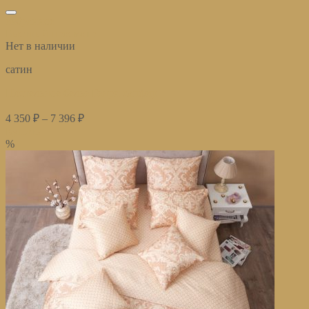
избранное
Быстрый просмотр
Нет в наличии
сатин
Постельное белье Генри сапфир
4 350
₽
–
7 396
₽
Купить
%