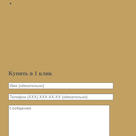
Войти на сайт
Подписаться
Оставьте ваш email и мы оповестим вас о поступлении товара.
Email
Количество
Мы не передаем ваш email третьим
лицам
Уведомить о поступлении
Купить в 1 клик