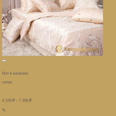
избранное
Быстрый просмотр
Нет в наличии
сатин
Постельное белье Верона беж
4 350
₽
–
7 396
₽
Купить
%