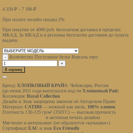
4 350
₽
–
7 396
₽
При оплате онлайн скидка 2%
При покупке от 4000 руб. бесплатная доставка в пределах
МКАД. За МКАД и в регионы бесплатно доставим до пункта
выдачи.
Очистить
Количество Постельное белье Версаль тауп
В корзину
Описание
Бренд:
ХЛОПКОВЫЙ КРАЙ
®
. Чебоксары, Россия
(до июня 2011 года выпускался под тм
Хлопковый Рай
)
Коллекция:
Royal Collection
Дизайн и Знак защищены законом об Авторском Праве
Материал:
САТИН
— нежный как шелк,
100% хлопок
Плотность 130-135 гр/м² (350ТС) — высокая прочность
Мерсеризация ткани
и активная печать дизайна
Мягчение и антипилинг (не образуются «катышки»)
Сертификат
ЕАС
и знак
Eco Friendly