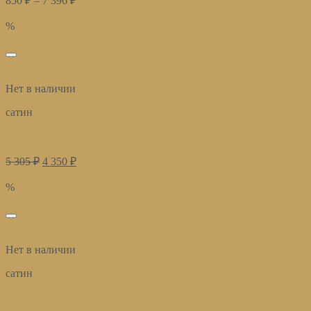
850
₽
–
7 396
₽
Купить
%
избранное
Быстрый просмотр
Нет в наличии
сатин
Постельное белье Милано лайм
5 305
₽
4 350
₽
Купить
%
избранное
Быстрый просмотр
Нет в наличии
сатин
Постельное белье Турин фуксия