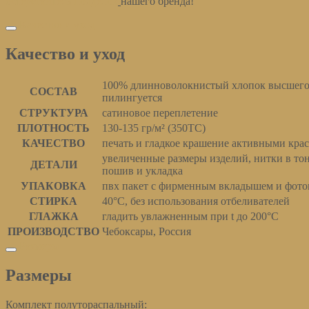
остерегайтесь подделок
нашего бренда!
Качество и уход
Качество и уход
100% длинноволокнистый хлопок высшего 
СОСТАВ
пилингуется
СТРУКТУРА
сатиновое переплетение
ПЛОТНОСТЬ
130-135 гр/м² (350ТС)
КАЧЕСТВО
печать и гладкое крашение активными кра
увеличенные размеры изделий, нитки в то
ДЕТАЛИ
пошив и укладка
УПАКОВКА
пвх пакет с фирменным вкладышем и фото
СТИРКА
40°С, без использования отбеливателей
ГЛАЖКА
гладить увлажненным при t до 200°С
ПРОИЗВОДСТВО
Чебоксары, Россия
Размеры
Размеры
Комплект полутораспальный: