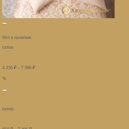
избранное
Быстрый просмотр
Нет в наличии
сатин
Постельное белье Неаполитано
4 350
₽
–
7 396
₽
Купить
%
избранное
Быстрый просмотр
сатин
Постельное белье Болонья мускат