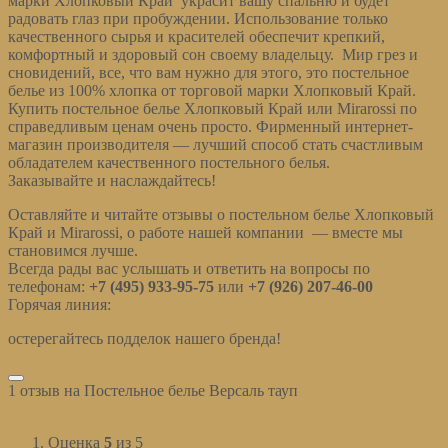
марки Хлопковый Край украсит вашу спальню и будет
радовать глаз при пробуждении. Использование только
качественного сырья и красителей обеспечит крепкий,
комфортный и здоровый сон своему владельцу. Мир грез и
сновидений, все, что вам нужно для этого, это постельное
белье из 100% хлопка от торговой марки Хлопковый Край.
Купить постельное белье Хлопковый Край или Mirarossi по
справедливым ценам очень просто. Фирменный интернет-
магазин производителя — лучший способ стать счастливым
обладателем качественного постельного белья.
Заказывайте и наслаждайтесь!
Оставляйте и читайте отзывы о постельном белье Хлопковый
Край и Mirarossi, о работе нашей компании — вместе мы
становимся лучше.
Всегда рады вас услышать и ответить на вопросы по
телефонам:
+7 (495) 933-95-75
или
+7 (926) 207-46-00
Горячая линия:
info@cotraj.ru
остерегайтесь подделок нашего бренда!
Отзывы (1)
1 отзыв на
Постельное белье Версаль тауп
Оставить отзыв
Оценка
5
из 5