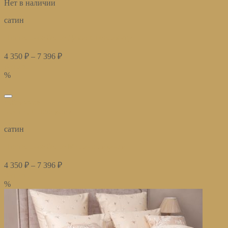
Нет в наличии
сатин
Постельное белье Дамаск перламутр
4 350
₽
–
7 396
₽
Купить
%
избранное
Быстрый просмотр
сатин
Постельное белье Милано лаванда
4 350
₽
–
7 396
₽
Купить
%