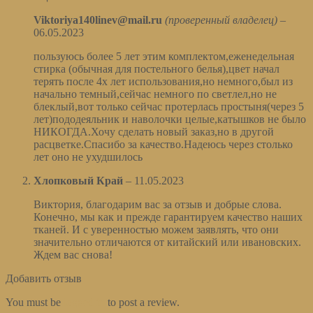
Viktoriya140linev@mail.ru
(проверенный владелец)
–
06.05.2023
пользуюсь более 5 лет этим комплектом,еженедельная
стирка (обычная для постельного белья),цвет начал
терять после 4х лет использования,но немного,был из
начально темный,сейчас немного по светлел,но не
блеклый,вот только сейчас протерлась простыня(через 5
лет)пододеяльник и наволочки целые,катышков не было
НИКОГДА.Хочу сделать новый заказ,но в другой
расцветке.Спасибо за качество.Надеюсь через столько
лет оно не ухудшилось
Хлопковый Край
–
11.05.2023
Виктория, благодарим вас за отзыв и добрые слова.
Конечно, мы как и прежде гарантируем качество наших
тканей. И с уверенностью можем заявлять, что они
значительно отличаются от китайский или ивановских.
Ждем вас снова!
Добавить отзыв
You must be
logged in
to post a review.