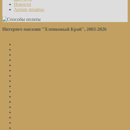
Новости
Архив дизайна
Интернет-магазин "Хлопковый Край", 2003-2026
Политика конфиденциальности
Постельное белье
Наматрасники
Отдельные предметы
Детям
Полотенца
Кухня
Пледы
Спорт. лицензия
Одеяла
Подушки
Каталог
Распродажа
Новинки
Тенденции
Акции и скидки
Контакты