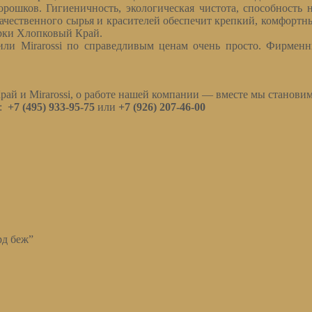
рошков. Гигиеничность, экологическая чистота, способность н
ачественного сырья и красителей обеспечит крепкий, комфортны
марки Хлопковый Край.
ли Mirarossi по справедливым ценам очень просто. Фирменн
рай и Mirarossi, о работе нашей компании — вместе мы становим
м:
+7 (495) 933-95-75
или
+7 (926) 207-46-00
рд беж”