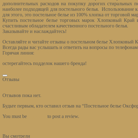
дополнительных расходов на покупку дорогих стиральных по
наиболее подходящей для постельного белья. Использование к
для этого, это постельное белье из 100% хлопка от торговой 
Купить постельное белье торговых марок Хлопковый Край и
счастливым обладателем качественного постельного белья.
Заказывайте и наслаждайтесь!
Оставляйте и читайте отзывы о постельном белье Хлопковый К
Всегда рады вас услышать и ответить на вопросы по телефона
Горячая линия:
info@cotraj.ru
остерегайтесь подделок нашего бренда!
Отзывы (0)
Отзывы
Оставить отзыв
Отзывов пока нет.
Будьте первым, кто оставил отзыв на “Постельное белье Оксфо
You must be
logged in
to post a review.
Вы смотрели