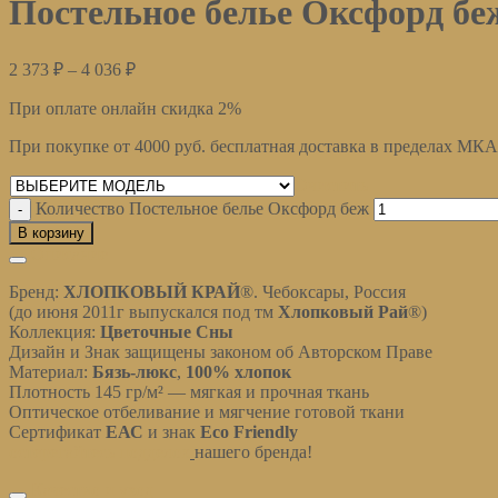
Постельное белье Оксфорд бе
2 373
₽
–
4 036
₽
При оплате онлайн скидка 2%
При покупке от 4000 руб. бесплатная доставка в пределах МК
Очистить
Количество Постельное белье Оксфорд беж
В корзину
Описание
Бренд:
ХЛОПКОВЫЙ КРАЙ
®. Чебоксары, Россия
(до июня 2011г выпускался под тм
Хлопковый Рай
®)
Коллекция:
Цветочные Сны
Дизайн и Знак защищены законом об Авторском Праве
Материал:
Бязь-люкс
,
100% хлопок
Плотность 145 гр/м² — мягкая и прочная ткань
Оптическое отбеливание и мягчение готовой ткани
Сертификат
ЕАС
и знак
Eco Friendly
остерегайтесь подделок
нашего бренда!
Качество и уход