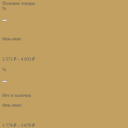
Похожие товары
%
избранное
Быстрый просмотр
бязь-люкс
Постельное белье Брайтон грей
2 571
₽
–
4 033
₽
Купить
%
избранное
Быстрый просмотр
Нет в наличии
бязь-люкс
Постельное белье Лион ваниль
1 779
₽
–
3 679
₽