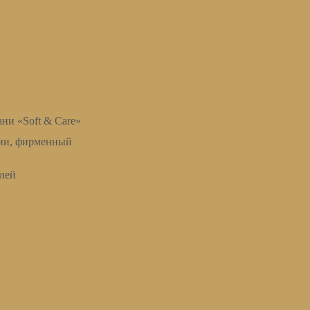
ни «Soft & Care»
ани, фирменный
ией