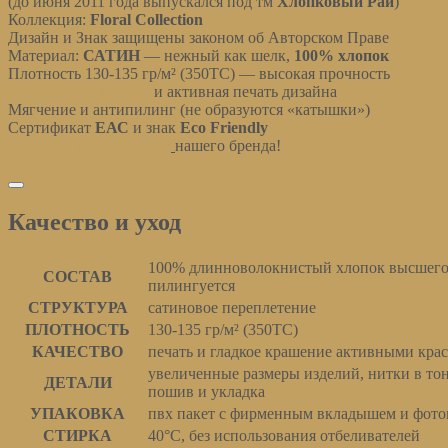
(до июня 2011 года выпускался под тм
Хлопковый Рай
)
Коллекция:
Floral Collection
Дизайн и Знак защищены законом об Авторском Праве
Материал:
САТИН
— нежный как шелк,
100% хлопок
Плотность 130-135 гр/м² (350ТС) — высокая прочность
Мерсеризация ткани
и активная печать дизайна
Мягчение и антипилинг (не образуются «катышки»)
Сертификат
ЕАС
и знак
Eco Friendly
остерегайтесь подделок
нашего бренда!
Качество и уход
Качество и уход
100% длинноволокнистый хлопок высшего 
СОСТАВ
пилингуется
СТРУКТУРА
сатиновое переплетение
ПЛОТНОСТЬ
130-135 гр/м² (350ТС)
КАЧЕСТВО
печать и гладкое крашение активными кра
увеличенные размеры изделий, нитки в то
ДЕТАЛИ
пошив и укладка
УПАКОВКА
пвх пакет с фирменным вкладышем и фото
СТИРКА
40°С, без использования отбеливателей