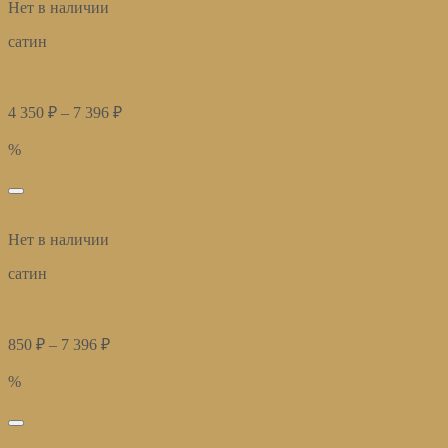
Нет в наличии
сатин
Постельное белье Неаполитано
4 350
₽
–
7 396
₽
Купить
%
избранное
Быстрый просмотр
Нет в наличии
сатин
Постельное белье Мишель фисташка
850
₽
–
7 396
₽
Купить
%
избранное