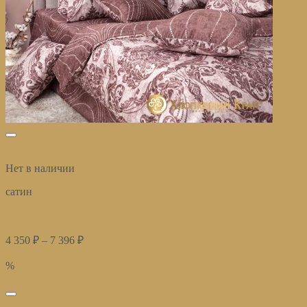
избранное
Быстрый просмотр
Нет в наличии
сатин
Постельное белье Версаль тауп
4 350
₽
–
7 396
₽
Купить
%
избранное