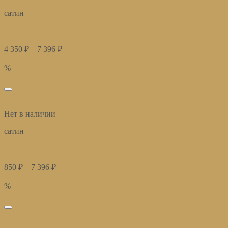
сатин
Постельное белье Сен-Жермен
4 350
₽
–
7 396
₽
Купить
%
избранное
Быстрый просмотр
Нет в наличии
сатин
Постельное белье Марсель айвори
850
₽
–
7 396
₽
Купить
%
избранное
Быстрый просмотр