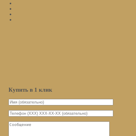
Акции и скидки
Контакты
Войти на сайт
Подписаться
Оставьте ваш email и мы оповестим вас о поступлении товара.
Email
Количество
Мы не передаем ваш email третьим
лицам
Уведомить о поступлении
Купить в 1 клик