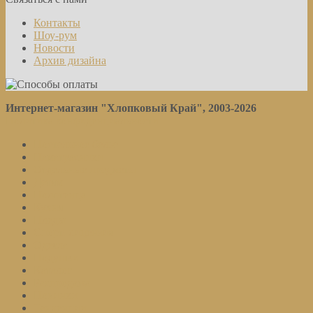
Контакты
Шоу-рум
Новости
Архив дизайна
Интернет-магазин "Хлопковый Край", 2003-2026
Политика конфиденциальности
Постельное белье
Наматрасники
Отдельные предметы
Детям
Полотенца
Кухня
Пледы
Спорт. лицензия
Одеяла
Подушки
Каталог
Распродажа
Новинки
Тенденции