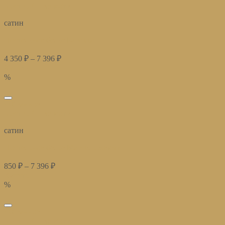
Быстрый просмотр
сатин
Постельное белье Барокко
4 350
₽
–
7 396
₽
Купить
%
избранное
Быстрый просмотр
сатин
Постельное белье Марсель жемчуг
850
₽
–
7 396
₽
Купить
%
избранное
Быстрый просмотр