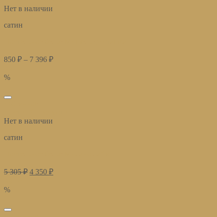
Нет в наличии
сатин
Постельное белье Мишель фисташка
850
₽
–
7 396
₽
Купить
%
избранное
Быстрый просмотр
Нет в наличии
сатин
Постельное белье Милано лайм
5 305
₽
4 350
₽
Купить
%
избранное