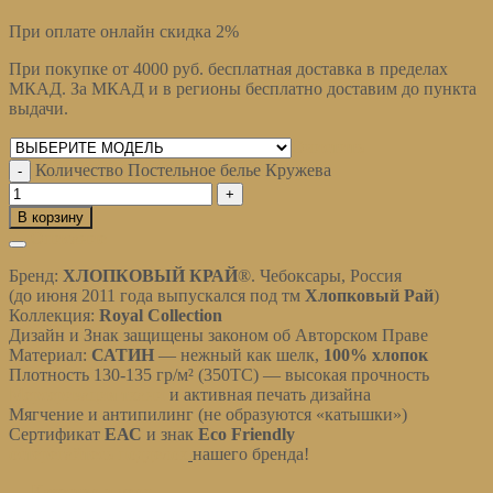
При оплате онлайн скидка 2%
При покупке от 4000 руб. бесплатная доставка в пределах
МКАД. За МКАД и в регионы бесплатно доставим до пункта
выдачи.
Очистить
Количество Постельное белье Кружева
В корзину
Описание
Бренд:
ХЛОПКОВЫЙ КРАЙ
®
. Чебоксары, Россия
(до июня 2011 года выпускался под тм
Хлопковый Рай
)
Коллекция:
Royal Collection
Дизайн и Знак защищены законом об Авторском Праве
Материал:
САТИН
— нежный как шелк,
100% хлопок
Плотность 130-135 гр/м² (350ТС) — высокая прочность
Мерсеризация ткани
и активная печать дизайна
Мягчение и антипилинг (не образуются «катышки»)
Сертификат
ЕАС
и знак
Eco Friendly
остерегайтесь подделок
нашего бренда!
Качество и уход