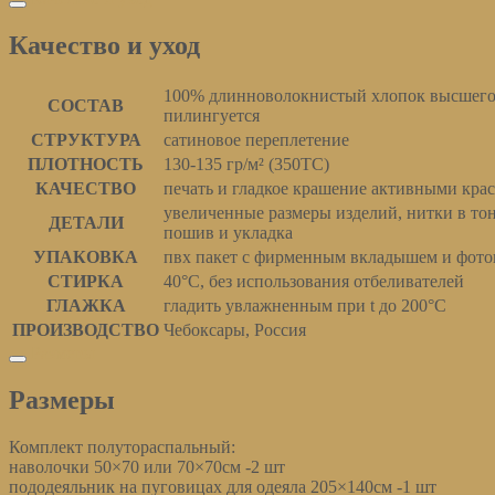
Качество и уход
100% длинноволокнистый хлопок высшего 
СОСТАВ
пилингуется
СТРУКТУРА
сатиновое переплетение
ПЛОТНОСТЬ
130-135 гр/м² (350ТС)
КАЧЕСТВО
печать и гладкое крашение активными кра
увеличенные размеры изделий, нитки в то
ДЕТАЛИ
пошив и укладка
УПАКОВКА
пвх пакет с фирменным вкладышем и фото
СТИРКА
40°С, без использования отбеливателей
ГЛАЖКА
гладить увлажненным при t до 200°С
ПРОИЗВОДСТВО
Чебоксары, Россия
Размеры
Размеры
Комплект полутораспальный:
наволочки 50×70 или 70×70см -2 шт
пододеяльник на пуговицах для одеяла 205×140см -1 шт