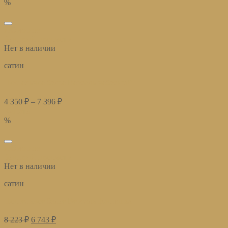
%
избранное
Быстрый просмотр
Нет в наличии
сатин
Постельное белье Версаль небесный
4 350
₽
–
7 396
₽
Купить
%
избранное
Быстрый просмотр
Нет в наличии
сатин
Постельное белье Версаль фисташка
8 223
₽
6 743
₽