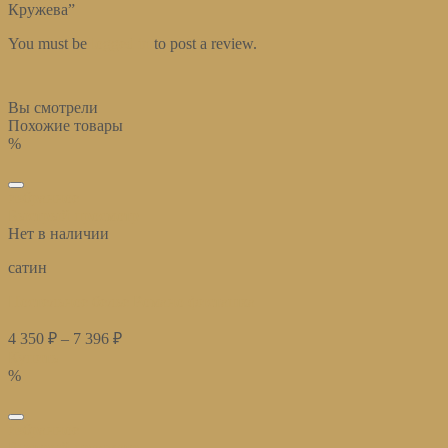
Кружева”
You must be
logged in
to post a review.
Вы смотрели
Похожие товары
%
избранное
Быстрый просмотр
Нет в наличии
сатин
Постельное белье Романо фисташка
4 350
₽
–
7 396
₽
Купить
%
избранное
Быстрый просмотр