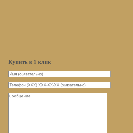
Подписаться
Оставьте ваш email и мы оповестим вас о поступлении товара.
Email
Количество
Мы не передаем ваш email третьим
лицам
Уведомить о поступлении
Купить в 1 клик