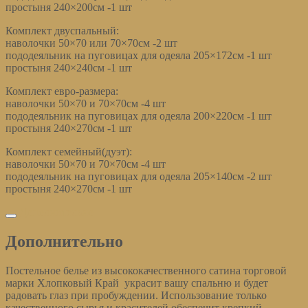
простыня 240×200см -1 шт
Комплект двуспальный:
наволочки 50×70 или 70×70см -2 шт
пододеяльник на пуговицах для одеяла 205×172см -1 шт
простыня 240×240см -1 шт
Комплект евро-размера:
наволочки 50×70 и 70×70см -4 шт
пододеяльник на пуговицах для одеяла 200×220см -1 шт
простыня 240×270см -1 шт
Комплект семейный(дуэт):
наволочки 50×70 и 70×70см -4 шт
пододеяльник на пуговицах для одеяла 205×140см -2 шт
простыня 240×270см -1 шт
Дополнительно
Дополнительно
Постельное белье из высококачественного сатина торговой
марки Хлопковый Край украсит вашу спальню и будет
радовать глаз при пробуждении. Использование только
качественного сырья и красителей обеспечит крепкий,