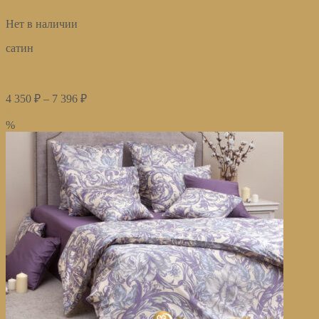
Быстрый просмотр
Нет в наличии
сатин
Постельное белье Верона беж
4 350
₽
–
7 396
₽
Купить
%