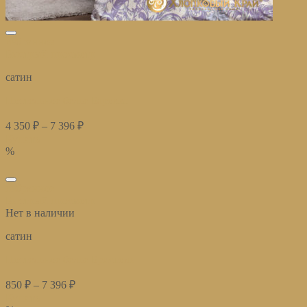
избранное
Быстрый просмотр
сатин
Постельное белье Барокко
4 350
₽
–
7 396
₽
Купить
%
избранное
Быстрый просмотр
Нет в наличии
сатин
Постельное белье Бристоль
850
₽
–
7 396
₽
Купить