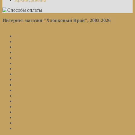
Интернет-магазин "Хлопковый Край", 2003-2026
Политика конфиденциальности
Постельное белье
Наматрасники
Отдельные предметы
Детям
Полотенца
Кухня
Пледы
Спорт. лицензия
Одеяла
Подушки
Каталог
Распродажа
Новинки
Тенденции
Акции и скидки
Контакты
Войти на сайт