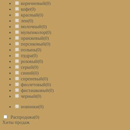
коричневый
(0)
кофе
(0)
красный
(0)
лен
(0)
молочный
(0)
мультиколор
(0)
оранжевый
(0)
персиковый
(0)
полынь
(0)
пудра
(0)
розовый
(0)
серый
(0)
синий
(0)
сиреневый
(0)
фиолетовый
(0)
фисташковый
(0)
черный
(0)
новинки
(0)
Распродажа
(0)
Хиты продаж