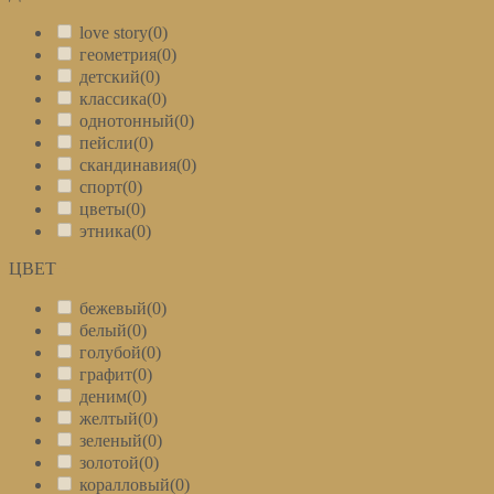
love story
(0)
геометрия
(0)
детский
(0)
классика
(0)
однотонный
(0)
пейсли
(0)
скандинавия
(0)
спорт
(0)
цветы
(0)
этника
(0)
ЦВЕТ
+
бежевый
(0)
белый
(0)
голубой
(0)
графит
(0)
деним
(0)
желтый
(0)
зеленый
(0)
золотой
(0)
коралловый
(0)