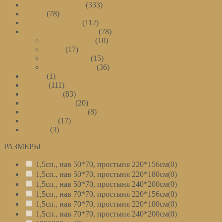
Постельное белье
(333)
Детям
(78)
Спорт. лицензия
(112)
Отдельные предметы
(78)
сатин однотон
(10)
махра
(17)
сатин-страйп
(15)
трикотаж люкс
(36)
Кухня
(1)
Пледы
(111)
Полотенца
(83)
Наматрасники
(20)
Чехлы на чемодан
(8)
Подушки
(17)
Одеяла
(3)
РАЗМЕРЫ
–
1,5сп., нав 50*70, простыня 220*156см
(0)
1,5сп., нав 50*70, простыня 220*180см
(0)
1,5сп., нав 50*70, простыня 240*200см
(0)
1,5сп., нав 70*70, простыня 220*156см
(0)
1,5сп., нав 70*70, простыня 220*180см
(0)
1,5сп., нав 70*70, простыня 240*200см
(0)