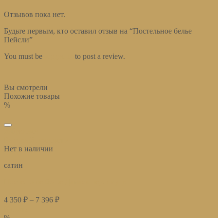
Отзывов пока нет.
Будьте первым, кто оставил отзыв на “Постельное белье
Пейсли”
You must be
logged in
to post a review.
Вы смотрели
Похожие товары
%
избранное
Быстрый просмотр
Нет в наличии
сатин
Постельное белье Дамаск перламутр
4 350
₽
–
7 396
₽
Купить
%