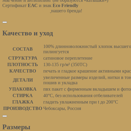
Мягчение и антипилинг (не образуются «катышки»)
Сертификат
ЕАС
и знак
Eco Friendly
остерегайтесь подделок
нашего бренда!
Качество и уход
Качество и уход
100% длинноволокнистый хлопок высшего 
СОСТАВ
пилингуется
СТРУКТУРА
сатиновое переплетение
ПЛОТНОСТЬ
130-135 гр/м² (350ТС)
КАЧЕСТВО
печать и гладкое крашение активными кра
увеличенные размеры изделий, нитки в то
ДЕТАЛИ
пошив и укладка
УПАКОВКА
пвх пакет с фирменным вкладышем и фото
СТИРКА
40°С, без использования отбеливателей
ГЛАЖКА
гладить увлажненным при t до 200°С
ПРОИЗВОДСТВО
Чебоксары, Россия
Размеры
Размеры