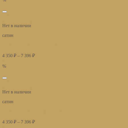
избранное
Быстрый просмотр
Нет в наличии
сатин
Постельное белье Верона беж
4 350
₽
–
7 396
₽
Купить
%
избранное
Быстрый просмотр
Нет в наличии
сатин
Постельное белье Дамаск платина
4 350
₽
–
7 396
₽
Купить