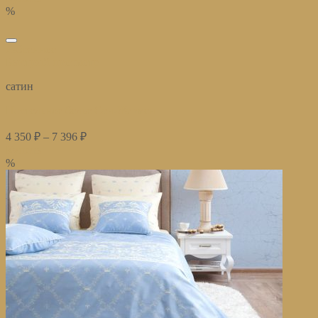
%
избранное
Быстрый просмотр
сатин
Постельное белье Сен-Жермен
4 350
₽
–
7 396
₽
Купить
%