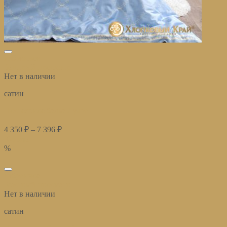
избранное
Быстрый просмотр
Нет в наличии
сатин
Постельное белье Луара
4 350
₽
–
7 396
₽
Купить
%
избранное
Быстрый просмотр
Нет в наличии
сатин