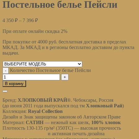
Постельное белье Пейсли
4 350
₽
–
7 396
₽
При оплате онлайн скидка 2%
При покупке от 4000 руб. бесплатная доставка в пределах
МКАД. За МКАД и в регионы бесплатно доставим до пункта
выдачи.
Очистить
Количество Постельное белье Пейсли
В корзину
Описание
Бренд:
ХЛОПКОВЫЙ КРАЙ
®
. Чебоксары, Россия
(до июня 2011 года выпускался под тм
Хлопковый Рай
)
Коллекция:
Royal Collection
Дизайн и Знак защищены законом об Авторском Праве
Материал:
САТИН
— нежный как шелк,
100% хлопок
Плотность 130-135 гр/м² (350ТС) — высокая прочность
Мерсеризация ткани
и активная печать дизайна