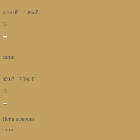
Постельное белье Мишель лазурный
4 350
₽
–
7 396
₽
Купить
%
избранное
Быстрый просмотр
сатин
Постельное белье Болонья мускат
850
₽
–
7 396
₽
Купить
%
избранное
Быстрый просмотр
Нет в наличии
сатин