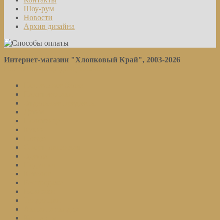
Шоу-рум
Новости
Архив дизайна
Интернет-магазин "Хлопковый Край", 2003-2026
Политика конфиденциальности
Постельное белье
Наматрасники
Отдельные предметы
Детям
Полотенца
Кухня
Пледы
Спорт. лицензия
Одеяла
Подушки
Каталог
Распродажа
Новинки
Тенденции
Акции и скидки
Контакты